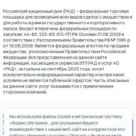
Российский аукционный дом (РАД) – федеральная торговая
площадка для проведения всех видов сделок с имуществом и
для работы в рамках государственного и корпоративного
заказа. Входит в перечень федеральных площадок по
закупкам: 44-ФЗ, 223-ФЗ, 615-ПП РФ. Основан 31.08.2009 в
соответствии с Распоряжением Правительства РФ № 1186-р
от 19.08.2009. Является федеральным агентом по продаже
имущества, уполномоченным Правительством Российской
Федерации. Вся представленная на данном сайте
информация, касающаяся сервисов ЭТП РАД и услуг АО
«РАД», актуальна на сентябрь 2025 года, носит
исключительно информационный характер и ни при каких
условиях не является публичной офертой. Часть описанных
на данном сайте услуг оказываются с привлечением
сторонних компаний.
Пользовательское соглашение
Мы используем файлы cookie и метрическую систему
Политика АО "РАД" в отношении обработки персональных
«Яндекс.Метрика», для улучшения Вашего
данных
взаимодействия с нашим веб-сайтом и корректной его
Политика обработки файлов cookie
работы. Нажимая на кнопку «Принять» Вы выражаете