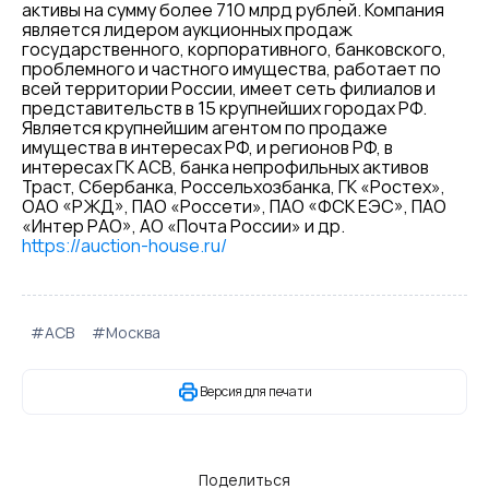
активы на сумму более 710 млрд рублей. Компания
является лидером аукционных продаж
государственного, корпоративного, банковского,
проблемного и частного имущества, работает по
всей территории России, имеет сеть филиалов и
представительств в 15 крупнейших городах РФ.
Является крупнейшим агентом по продаже
имущества в интересах РФ, и регионов РФ, в
интересах ГК АСВ, банка непрофильных активов
Траст, Сбербанка, Россельхозбанка, ГК «Ростех»,
ОАО «РЖД», ПАО «Россети», ПАО «ФСК ЕЭС», ПАО
«Интер РАО», АО «Почта России» и др.
https://auction-house.ru/
#АСВ
#Москва
Версия для печати
Поделиться