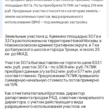
площадью 83 Га. Лоты приобрела ГК ПИК за 1 млрд 219 млн
руб. Проданные участки относятся к категории земель –
земли населенных пунктов, вид разрешенного
использования (ВРИ) – под жилищную застройку.
Земельные участки в д. Кувекино площадью 50 Га и
33 Га расположены на территории Новой Москвы, в
Новомосковском административном округе, в 7 км
до Калужского шоссе и города Троицк, и около 25
км. до МКАД.
Участок 50 Га был выставлен на торги по цене 633,1
млн. руб, участок 30 Га – по 438,6 млн. руб. ГК ПИК
приобрел данные з/у за 642 млн. руб и 577 млн. руб
соответственно. Предложение ГК ПИК превысило
суммарную начальную стоимость лотов примерно
на 15%.
Как отметила Наталья Круглова, директор
департамента продаж РАД, советник генерального
директора, с учетом действующего вида
разрешенного использования участков, не