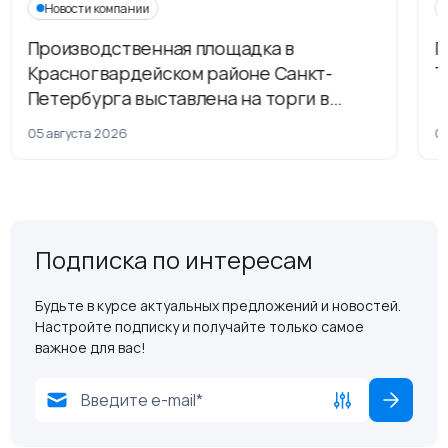
Новости компании
Производственная площадка в
Г
Красногвардейском районе Санкт-
Т
Петербурга выставлена на торги в
рамках приватизации
05 августа 2026
04
Подписка по интересам
Будьте в курсе актуальных предложений и новостей.
Настройте подписку и получайте только самое
важное для вас!