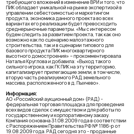
требующего вложений в изменение ВРИ и того, что
ПИК обладает уникальной на рынке экспертизой в
управлении себестоимостью и маркетингом
продукта, экономика данного проекта во всех
вариантах его реализации будет превосходить
среднерыночные параметры. «Мы с интересом
будем следить за развитием проекта, так как оно
возможно как по сценарию малоэтажного
строительства, так и в сценарии типового для
базового продукта ПИК многоквартирного
высотного домостроения» – прокомментировала
Наталья Круглова и добавила: «Выход такого
сильного игрока, как ГК ПИК на эту территорию,
капитализирует прилегающие земли, в том числе,
вторую часть реализуемого РАД земельного
массива, расположенного в д. Пыхчево».
Информация:
АО «Российский аукционный дом» (РАД) -
федеральная торговая площадка для проведения
всех видов сделок с имуществом и для работы по
государственному и корпоративному заказу.
Компания основана 31.08.2009 года в соответствии
с Распоряжением Правительства РФ № 1186-р от
19.08.2009 года. РАД сегодня это - проданные