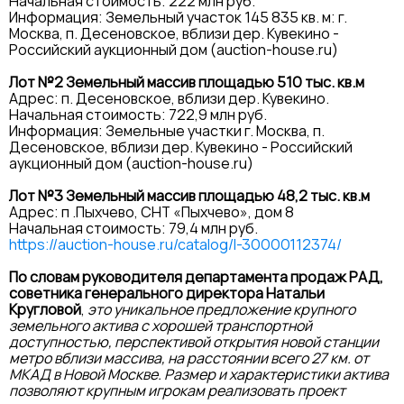
Начальная стоимость: 222 млн руб.
Информация: Земельный участок 145 835 кв. м: г.
Москва, п. Десеновское, вблизи дер. Кувекино -
Российский аукционный дом (auction-house.ru)
Лот №2 Земельный массив площадью 510 тыс. кв.м
Адрес: п. Десеновское, вблизи дер. Кувекино.
Начальная стоимость: 722,9 млн руб.
Информация: Земельные участки г. Москва, п.
Десеновское, вблизи дер. Кувекино - Российский
аукционный дом (auction-house.ru)
Лот №3 Земельный массив площадью 48,2 тыс. кв.м
Адрес: п .Пыхчево, СНТ «Пыхчево», дом 8
Начальная стоимость: 79,4 млн руб.
https://auction-house.ru/catalog/l-30000112374/
По словам руководителя департамента продаж РАД,
советника генерального директора Натальи
Кругловой
,
это уникальное предложение крупного
земельного актива с хорошей транспортной
доступностью, перспективой открытия новой станции
метро вблизи массива, на расстоянии всего 27 км. от
МКАД в Новой Москве. Размер и характеристики актива
позволяют крупным игрокам реализовать проект