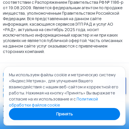
соответствии с Распоряжением Правительства РФ № 1186-р
от 19.08.2009. Является федеральным агентом по продаже
имущества, уполномоченным Правительством Российской
Федерации. Вся представленная на данном сайте
информация, касающаяся сервисов ЭТП РАД и услуг АО
«РАД», актуальна на сентябрь 2025 года, носит
исключительно информационный характер и ни при каких
условиях не является публичной офертой. Часть описанных
на данном сайте услуг оказываются с привлечением
сторонних компаний.
Пользовательское соглашение
Мы используем файлы cookie и метрическую систему
Политика АО "РАД" в отношении обработки персональных
«Яндекс.Метрика», для улучшения Вашего
данных
взаимодействия с нашим веб-сайтом и корректной его
Политика обработки файлов cookie
работы. Нажимая на кнопку «Принять» Вы выражаете
Карта сайта
согласие на их использование и с
Политикой
обработки файлов cookie
© 2009 - 2026 АО «Российский аукционный дом»
Приложение «РАД Каталог»
универсальная торговая площадка. Все права защищены.
Принять
Теперь у вас в кармане все торги ЭТП РАД Lot-online
Создание сайта:
Alt It Solutions