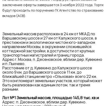
заключение оферты завершается 3 ноября 2022 года. Торги
будут проходить по поручению ГК Агентство по страхованию
вкладов (АСВ).
Земельный массив расположен в 24 км от МКАД по
Варшавскому шоссе и 27 км от Калужского шоссе, в
престижном и экологически чистом юго-западном
направлении Москвы, в окружении сложившейся
коттеджной застройки, в доступности от крупных
транспортных магистралей и границ города.
Адрес г. Москва, п. Десеновское, вблизи дер. Кувекино
и п .Пыхчево.
Расстояние от д. Кувекино до Калужского шоссе
около 9 км, до Варшавского шоссе 11 км, до
ближайшей станции метро «Ольховая» всего 22 км.
Это конгломерат земельных участков, который может
быть реализован как единым лотом, так и тремя
разными.
Лот №1 Земельный массив, площадью 145,8 тыс. кв.м
Адрес: п. Десеновское, вблизи дер. Кувекино.