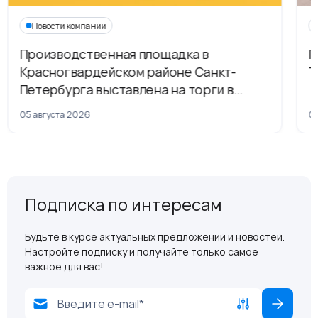
Новости компании
Производственная площадка в
Г
Красногвардейском районе Санкт-
Т
Петербурга выставлена на торги в
рамках приватизации
05 августа 2026
04
Подписка по интересам
Будьте в курсе актуальных предложений и новостей.
Настройте подписку и получайте только самое
важное для вас!