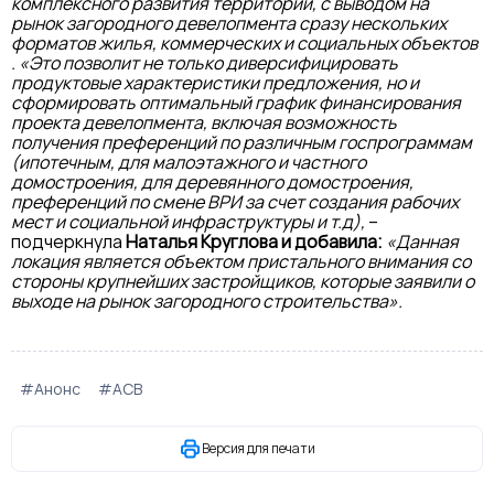
комплексного развития территории, с выводом на
рынок загородного девелопмента сразу нескольких
форматов жилья, коммерческих и социальных объектов
. «Это позволит не только диверсифицировать
продуктовые характеристики предложения, но и
сформировать оптимальный график финансирования
проекта девелопмента, включая возможность
получения преференций по различным госпрограммам
(ипотечным, для малоэтажного и частного
домостроения, для деревянного домостроения,
преференций по смене ВРИ за счет создания рабочих
мест и социальной инфраструктуры и т.д),
–
подчеркнула
Наталья Круглова и добавила:
«Данная
локация является объектом пристального внимания со
стороны крупнейших застройщиков,
которые заявили о
выходе на рынок загородного строительства».
#Анонс
#АСВ
Версия для печати