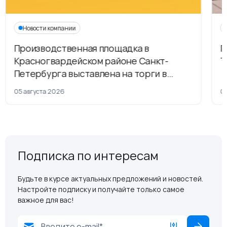
Новости компании
Производственная площадка в
Г
Красногвардейском районе Санкт-
Т
Петербурга выставлена на торги в
рамках приватизации
05 августа 2026
04
Подписка по интересам
Будьте в курсе актуальных предложений и новостей.
Настройте подписку и получайте только самое
важное для вас!