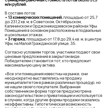
Суммарная рыночная стоимость лотов около 31,5
млн рублей.
В составе лотов:
• 13 коммерческих помещений,
площадью от 25,7
до 231,2 кв. м, в Советском, Октябрьском,
Калининском и Орджоникидзевском районах Уфы.
Помещения в основном расположены в подвальных
и цокольных этажах.
• 3 гаража,
площадью от 17,8 до 29,4 кв. м, в центре
Уфы, на Малой Гражданской улице, 35.
Согласно условиям торгов, участники подают свои
ценовые предложения в закрытом виде.
Победителем становится тот, кто предложит
максимальную цену актива.
«Все эти помещения известны на рынке, они
неоднократно выставлялись на продажу
муниципалитетом в рамках различных процедур, но
не нашли своего покупателя. Выбранная
собственником форма торгов предусмотрена
законодательством о приватизации и используется
в случаях, когда другие формы продажи оказались
неэффективны. Гипотетическая возможность