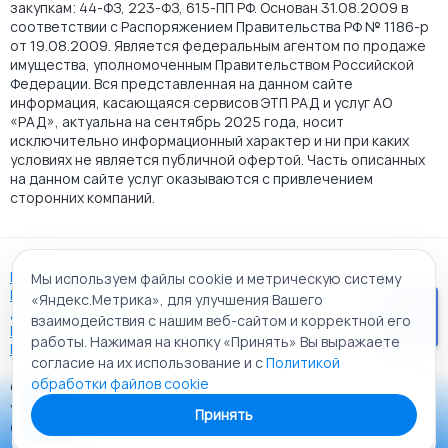
закупкам: 44-ФЗ, 223-ФЗ, 615-ПП РФ. Основан 31.08.2009 в
соответствии с Распоряжением Правительства РФ № 1186-р
от 19.08.2009. Является федеральным агентом по продаже
имущества, уполномоченным Правительством Российской
Федерации. Вся представленная на данном сайте
информация, касающаяся сервисов ЭТП РАД и услуг АО
«РАД», актуальна на сентябрь 2025 года, носит
исключительно информационный характер и ни при каких
условиях не является публичной офертой. Часть описанных
на данном сайте услуг оказываются с привлечением
сторонних компаний.
Пользовательское соглашение
Мы используем файлы cookie и метрическую систему
Политика АО "РАД" в отношении обработки персональных
«Яндекс.Метрика», для улучшения Вашего
данных
взаимодействия с нашим веб-сайтом и корректной его
Политика обработки файлов cookie
работы. Нажимая на кнопку «Принять» Вы выражаете
Карта сайта
согласие на их использование и с
Политикой
обработки файлов cookie
© 2009 - 2026 АО «Российский аукционный дом»
Приложение «РАД Каталог»
универсальная торговая площадка. Все права защищены.
Принять
Теперь у вас в кармане все торги ЭТП РАД Lot-online
Создание сайта:
Alt It Solutions