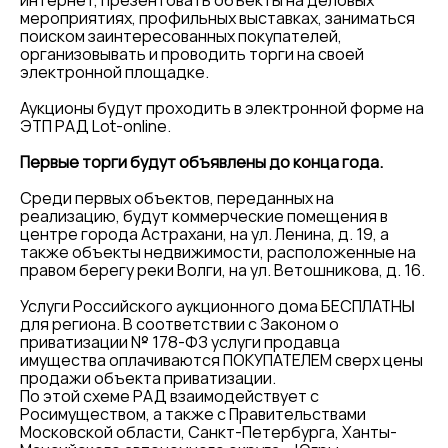
интернет, презентовать объекты на деловых
мероприятиях, профильных выставках, заниматься
поиском заинтересованных покупателей,
организовывать и проводить торги на своей
электронной площадке.
Аукционы будут проходить в электронной форме на
ЭТП РАД Lot-online.
Первые торги будут объявлены до конца года.
Среди первых объектов, переданных на
реализацию, будут коммерческие помещения в
центре города Астрахани, на ул. Ленина, д. 19, а
также объекты недвижимости, расположенные на
правом берегу реки Волги, на ул. Ветошникова, д. 16.
Услуги Российского аукционного дома БЕСПЛАТНЫ
для региона. В соответствии с Законом о
приватизации № 178-ФЗ услуги продавца
имущества оплачиваются ПОКУПАТЕЛЕМ сверх цены
продажи объекта приватизации.
По этой схеме РАД взаимодействует с
Росимуществом, а также с Правительствами
Московской области, Санкт-Петербурга, Ханты-