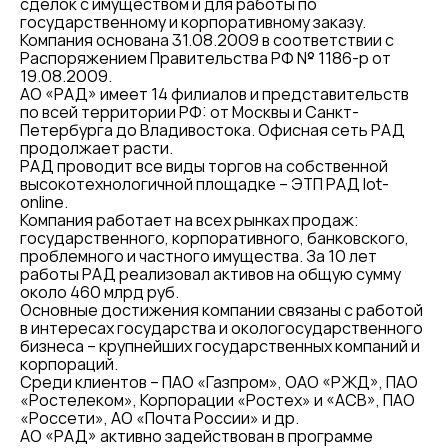
сделок с имуществом и для работы по
государственному и корпоративному заказу.
Компания основана 31.08.2009 в соответствии с
Распоряжением Правительства РФ № 1186-р от
19.08.2009.
АО «РАД» имеет 14 филиалов и представительств
по всей территории РФ: от Москвы и Санкт-
Петербурга до Владивостока. Офисная сеть РАД
продолжает расти.
РАД проводит все виды торгов на собственной
высокотехнологичной площадке – ЭТП РАД lot-
online.
Компания работает на всех рынках продаж:
государственного, корпоративного, банковского,
проблемного и частного имущества. За 10 лет
работы РАД реализовал активов на общую сумму
около 460 млрд руб.
Основные достижения компании связаны с работой
в интересах государства и окологосударственного
бизнеса – крупнейших государственных компаний и
корпораций.
Среди клиентов – ПАО «Газпром», ОАО «РЖД», ПАО
«Ростелеком», Корпорации «Ростех» и «АСВ», ПАО
«Россети», АО «Почта России» и др.
АО «РАД» активно задействован в программе