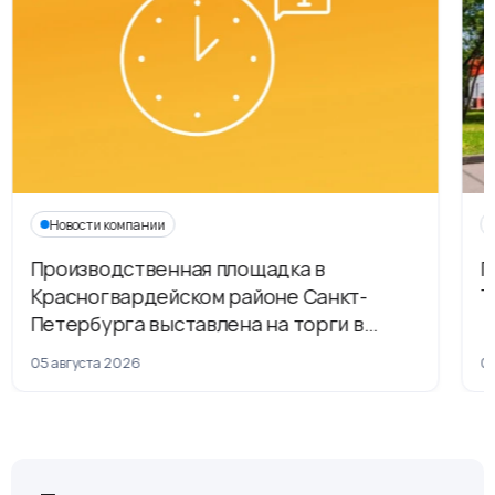
Новости компании
Производственная площадка в
Г
Красногвардейском районе Санкт-
Т
Петербурга выставлена на торги в
рамках приватизации
05 августа 2026
04