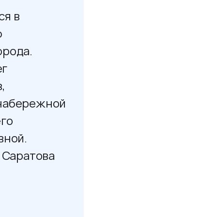
ся в
ю
орода.
ег
,
 набережной
его
вной.
 Саратова