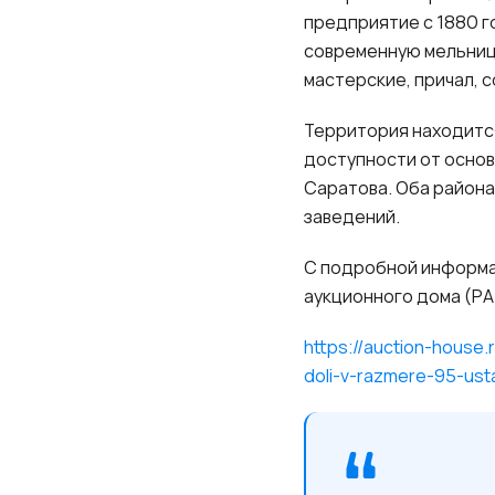
предприятие с 1880 г
современную мельницу
мастерские, причал, 
Территория находится
доступности от основ
Саратова. Оба района
заведений.
С подробной информа
аукционного дома (РА
https://auction-house.
doli-v-razmere-95-us