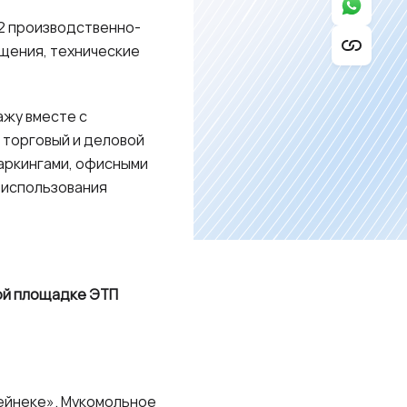
22 производственно-
ещения, технические
ажу вместе с
 торговый и деловой
паркингами, офисными
 использования
вой площадке ЭТП
ейнеке». Мукомольное