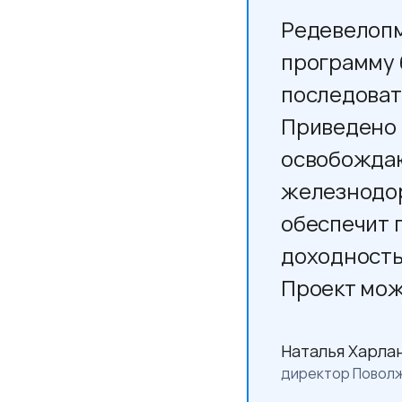
Редевелопм
программу 
последоват
Приведено в
освобождаю
железнодор
обеспечит 
доходность
Проект мож
Наталья Харла
директор Поволж