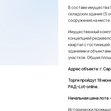
В составе имущества 
складских здания (S 
сооружения на месте
Имущественный компле
концепцией редевело
квартал с гостиницей
зданиями и объектами
участков. Общая площа
Адрес объекта: г. Сар
Торги пройдут 19 июн
РАД–Lot-online.
Начальная цена лота –
Исторически промышл