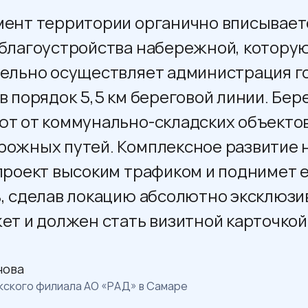
ент территории органично вписывает
благоустройства набережной, котору
ельно осуществляет администрация г
 порядок 5,5 км береговой линии. Бер
т от коммунально-складских объектов
ожных путей. Комплексное развитие
проект высоким трафиком и поднимет 
, сделав локацию абсолютно эксклюзи
ет и должен стать визитной карточкой
нова
ского филиала АО «РАД» в Самаре