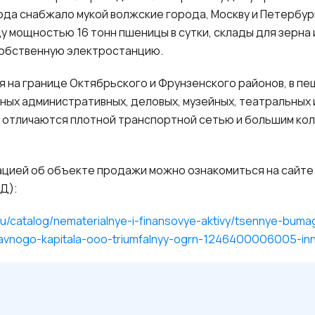
ода снабжало мукой волжские города, Москву и Петербур
 мощностью 16 тонн пшеницы в сутки, склады для зерна 
собственную электростанцию.
 на границе Октябрьского и Фрунзенского районов, в п
ных административных, деловых, музейных, театральных 
 отличаются плотной транспортной сетью и большим ко
цией об объекте продажи можно ознакомиться на сайте
Д):
ru/catalog/nematerialnye-i-finansovye-aktivy/tsennye-buma
tavnogo-kapitala-ooo-triumfalnyy-ogrn-1246400006005-i