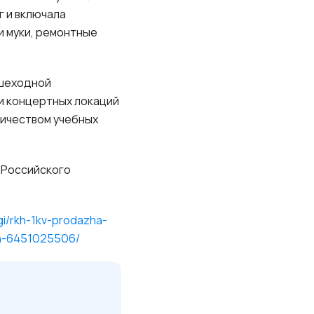
г и включала
и муки, ремонтные
ешеходной
и концертных локаций
личеством учебных
 Российского
gi/rkh-1kv-prodazha-
nn-6451025506/