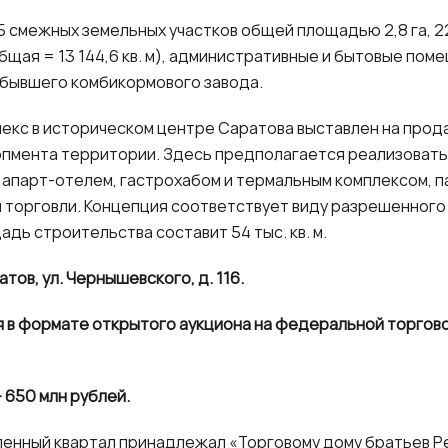
5 смежных земельных участков общей площадью 2,8 га, 
общая = 13 144,6 кв. м), административные и бытовые пом
 бывшего комбикормового завода.
кс в историческом центре Саратова выставлен на прод
пмента территории. Здесь предполагается реализовать
, апарт-отелем, гастрохабом и термальным комплексом, 
 торговли. Концепция соответствует виду разрешенного
дь строительства составит 54 тыс. кв. м.
атов, ул. Чернышевского, д. 116.
я в формате открытого аукциона на федеральной торго
 650 млн рублей.
енный квартал принадлежал «Торговому дому братьев Р