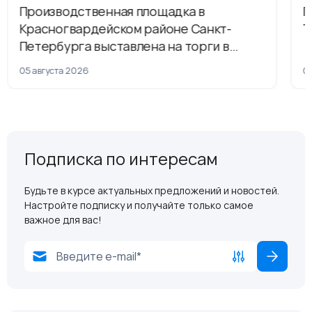
Производственная площадка в
Г
Красногвардейском районе Санкт-
Т
Петербурга выставлена на торги в
рамках приватизации
05 августа 2026
04
Подписка по интересам
Будьте в курсе актуальных предложений и новостей.
Настройте подписку и получайте только самое
важное для вас!