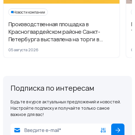
Новости компании
Производственная площадка в
Г
Красногвардейском районе Санкт-
Т
Петербурга выставлена на торги в
рамках приватизации
05 августа 2026
04
Подписка по интересам
Будьте в курсе актуальных предложений и новостей.
Настройте подписку и получайте только самое
важное для вас!