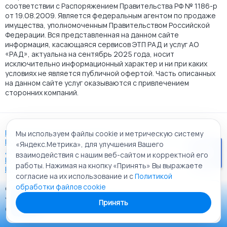
соответствии с Распоряжением Правительства РФ № 1186-р
от 19.08.2009. Является федеральным агентом по продаже
имущества, уполномоченным Правительством Российской
Федерации. Вся представленная на данном сайте
информация, касающаяся сервисов ЭТП РАД и услуг АО
«РАД», актуальна на сентябрь 2025 года, носит
исключительно информационный характер и ни при каких
условиях не является публичной офертой. Часть описанных
на данном сайте услуг оказываются с привлечением
сторонних компаний.
Пользовательское соглашение
Мы используем файлы cookie и метрическую систему
Политика АО "РАД" в отношении обработки персональных
«Яндекс.Метрика», для улучшения Вашего
данных
взаимодействия с нашим веб-сайтом и корректной его
Политика обработки файлов cookie
работы. Нажимая на кнопку «Принять» Вы выражаете
Карта сайта
согласие на их использование и с
Политикой
обработки файлов cookie
© 2009 - 2026 АО «Российский аукционный дом»
Приложение «РАД Каталог»
универсальная торговая площадка. Все права защищены.
Принять
Теперь у вас в кармане все торги ЭТП РАД Lot-online
Создание сайта:
Alt It Solutions