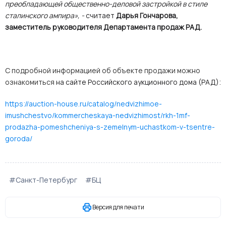
преобладающей общественно-деловой застройкой в стиле
сталинского ампира», -
считает
Дарья Гончарова,
заместитель руководителя Департамента продаж РАД.
С подробной информацией об объекте продажи можно
ознакомиться
на сайте Российского аукционного дома (РАД):
https://auction-house.ru/catalog/nedvizhimoe-
imushchestvo/kommercheskaya-nedvizhimost/rkh-1mf-
prodazha-pomeshcheniya-s-zemelnym-uchastkom-v-tsentre-
goroda/
#Санкт-Петербург
#БЦ
Версия для печати