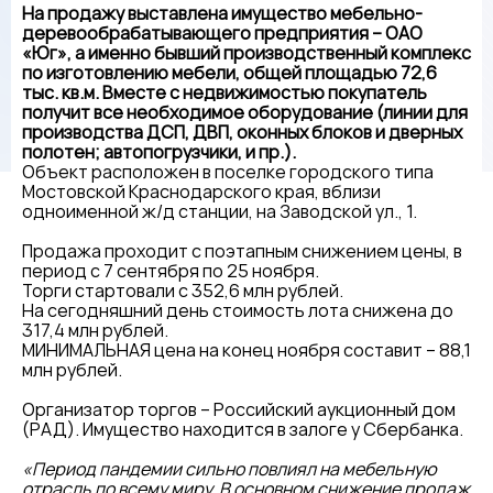
На продажу выставлена имущество мебельно-
деревообрабатывающего предприятия – ОАО
«Юг», а именно бывший производственный комплекс
по изготовлению мебели, общей площадью 72,6
тыс. кв.м. Вместе с недвижимостью покупатель
получит все необходимое оборудование (линии для
производства ДСП, ДВП, оконных блоков и дверных
полотен; автопогрузчики, и пр.).
Объект расположен в поселке городского типа
Мостовской Краснодарского края, вблизи
одноименной ж/д станции, на Заводской ул., 1.
Продажа проходит с поэтапным снижением цены, в
период с 7 сентября по 25 ноября.
Торги стартовали с 352,6 млн рублей.
На сегодняшний день стоимость лота снижена до
317,4 млн рублей.
МИНИМАЛЬНАЯ цена на конец ноября составит – 88,1
млн рублей.
Организатор торгов – Российский аукционный дом
(РАД). Имущество находится в залоге у Сбербанка.
«Период пандемии сильно повлиял на мебельную
отрасль по всему миру. В основном снижение продаж