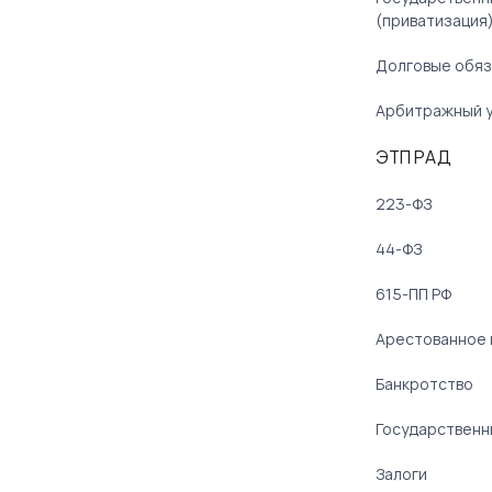
(приватизация
Долговые обяз
Арбитражный 
ЭТП РАД
223-ФЗ
44-ФЗ
615-ПП РФ
Арестованное
Банкротство
Государственн
Залоги