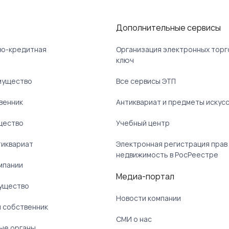
Дополнительные сервисы
ово-кредитная
Организация электронных торг
ключ
мущество
Все сервисы ЭТП
венник
Антиквариат и предметы искус
щество
Учебный центр
тиквариат
Электронная регистрация прав
недвижимость в РосРеестре
мпании
Медиа-портал
ущество
Новости компании
 собственник
СМИ о нас
ые органы