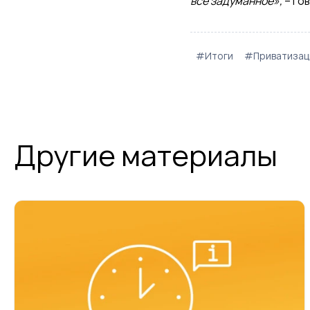
все задуманное»,
– го
#Итоги
#Приватизац
Другие материалы