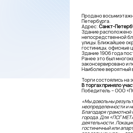
Продано восьмиэтажное
Петербурга.
Адрес:
Санкт-Петербур
Здание расположено в
непосредственной бл
улицы. Ближайшее ок
гостиницы, офисные це
Здание 1906 года пос
Ранее это был многок
законсервировано и 
Наиболее вероятный в
Торги состоялись на
В торгах приняло уча
Победитель – ООО «П
«Мы довольны результ
неопределенности и н
Благодаря грамотной 
города. Для «ПСГ МЕТ
деятельности. Локаци
гостиничный или апарт