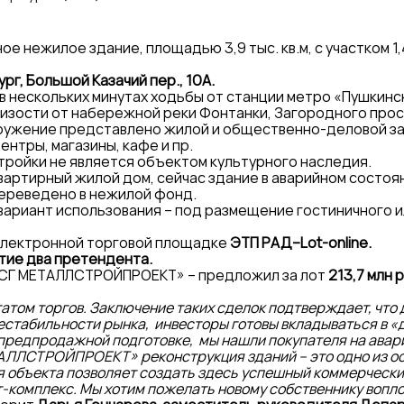
 нежилое здание, площадью 3,9 тыс. кв.м, с участком 1,4
г, Большой Казачий пер., 10А.
 нескольких минутах ходьбы от станции метро «Пушкинск
изости от набережной реки Фонтанки, Загородного прос
ружение представлено жилой и общественно-деловой за
нтры, магазины, кафе и пр.
тройки не является объектом культурного наследия.
вартирный жилой дом, сейчас здание в аварийном состоя
переведено в нежилой фонд.
ариант использования – под размещение гостиничного и
 электронной торговой площадке
ЭТП РАД–Lot-online.
стие два претендента.
СГ МЕТАЛЛСТРОЙПРОЕКТ» – предложил за лот
213,7 млн 
атом торгов. Заключение таких сделок подтверждает, что
естабильности рынка, инвесторы готовы вкладываться в «
предпродажной подготовке, мы нашли покупателя на авари
АЛЛСТРОЙПРОЕКТ» реконструкция зданий – это одно из о
я объекта позволяет создать здесь успешный коммерчески
-комплекс. Мы хотим пожелать новому собственнику вопло