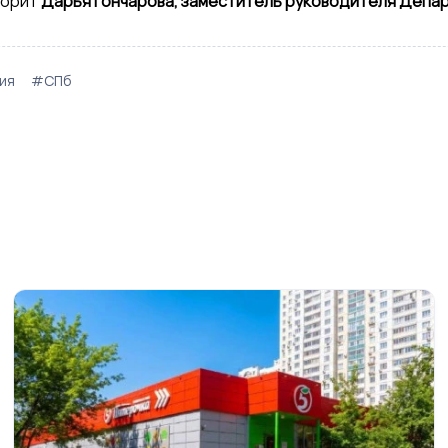
ворит
Дарья Гончарова, заместитель руководителя Депа
ия
#СПб