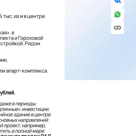
 тыс. кв.м в центре
ая», в
пекта и Гороховой
стройкой. Рядом
нии,
ли апарт-комплекса.
рублей.
 даже в периоды
длинные» инвестиции.
йное здание в центре
сновных направлений
й проект, например,
тить в полной мере