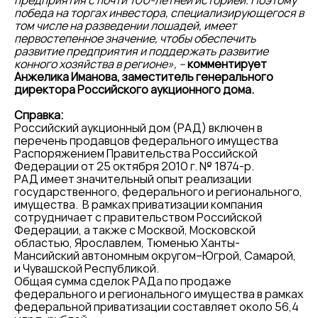
предприятия с почти 100-летней историей. Поэтому
победа на торгах инвестора, специализирующегося в
том числе на разведении лошадей, имеет
первостепенное значение, чтобы обеспечить
развитие предприятия и поддержать развитие
конного хозяйства в регионе», –
комментирует
Анжелика Иманова, заместитель генерального
директора Российского аукционного дома.
Справка:
Российский аукционный дом (РАД) включен в
перечень продавцов федерального имущества
Распоряжением Правительства Российской
Федерации от 25 октября 2010 г. № 1874-р.
РАД имеет значительный опыт реализации
государственного, федерального и регионального,
имущества. В рамках приватизации компания
сотрудничает с правительством Российской
Федерации, а также с Москвой, Московской
областью, Ярославлем, Тюменью Ханты-
Мансийский автономным округом–Югрой, Самарой,
и Чувашской Республикой.
Общая сумма сделок РАДа по продаже
федерального и регионального имущества в рамках
федеральной приватизации составляет около 56,4