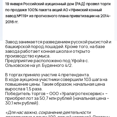
19 января Российский аукционный дом (РАД) провел торги
по продаже 100% пакета акций АО «Уфимский конный
завод №119» из прогнозного плана приватизации на 2014-
2016 гг.
Завод занимается разведением русской рысистой и
башкирской пород лошадей. Кроме того, на базе
завода работает конная школа и открыто
производство кумыса.
Предприятие расположено под Уфой в с.
Ольховское на ул. Буденного 4/2.
В торгах приняло участие 4 претендента.
В ходе аукциона участники совершили 103 шага на
повышение цены. Таким образом, начальная цена
выросла в 1,5 раза.
Победитель торгов – ООО «Уралагротехсервис» –
приобрел лот за 50,7 млн рублей (начальная цена –
30,1 млн рублей).
«Для нас важно, сохранение деятельности