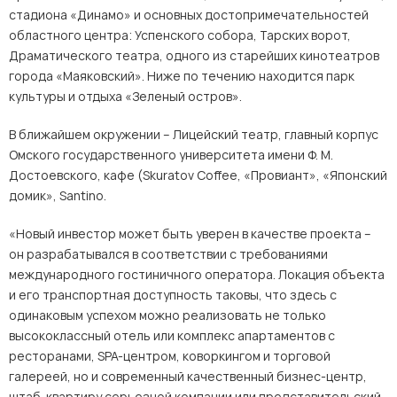
стадиона «Динамо» и основных достопримечательностей
областного центра: Успенского собора, Тарских ворот,
Драматического театра, одного из старейших кинотеатров
города «Маяковский». Ниже по течению находится парк
культуры и отдыха «Зеленый остров».
В ближайшем окружении – Лицейский театр, главный корпус
Омского государственного университета имени Ф. М.
Достоевского, кафе (Skuratov Coffee, «Провиант», «Японский
домик», Santino.
«Новый инвестор может быть уверен в качестве проекта –
он разрабатывался в соответствии с требованиями
международного гостиничного оператора. Локация объекта
и его транспортная доступность таковы, что здесь с
одинаковым успехом можно реализовать не только
высококлассный отель или комплекс апартаментов с
ресторанами, SPA-центром, коворкингом и торговой
галереей, но и современный качественный бизнес-центр,
штаб-квартиру серьезной компании или представительский