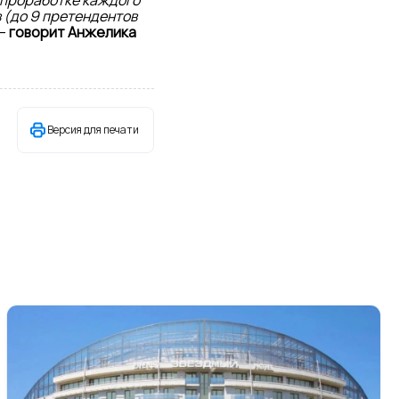
 проработке каждого
 (до 9 претендентов
–
говорит Анжелика
Версия для печати