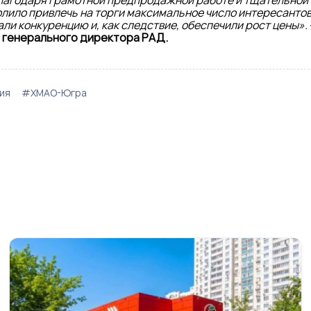
благодаря грамотной предпродажной работе и тщательной
олило привлечь на торги максимальное число интересантов
дали конкуренцию и, как следствие, обеспечили рост цены».
 генерального директора РАД.
ия
#ХМАО-Югра