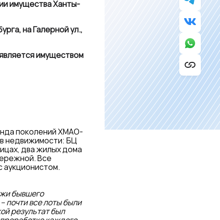
ции имущества Ханты-
рга, на Галерной ул.,
 является имуществом
онда поколений ХМАО-
ов недвижимости: БЦ
ицах, два жилых дома
бережной. Все
с аукционистом.
ажи бывшего
– почти все лоты были
кой результат был