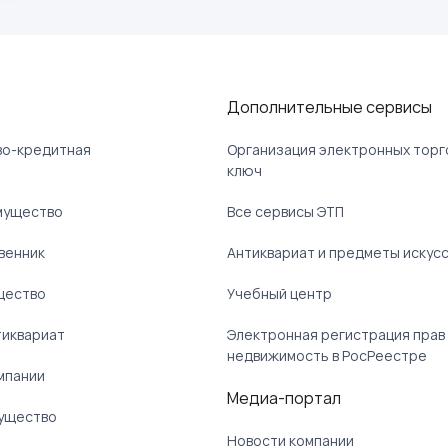
Дополнительные сервисы
ово-кредитная
Организация электронных торг
ключ
мущество
Все сервисы ЭТП
венник
Антиквариат и предметы искус
щество
Учебный центр
тиквариат
Электронная регистрация прав
недвижимость в РосРеестре
мпании
Медиа-портал
ущество
Новости компании