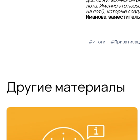
достигнут во многом 
лота. Именно это позв
на лот!), которые соз
Иманова, заместитель
#Итоги
#Приватизац
Другие материалы