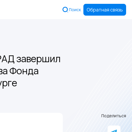
Обратная связь
Поиск
РАД завершил
ва Фонда
урге
Поделиться