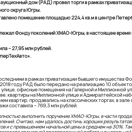
 аукционный дом (РАД) провел торги в рамках приватиза
ого округа Югры.
авлено помещение площадью 224,4 кв.м в центре Петербу
лежал Фонду поколений ХМАО-Югры, в настоящее время
ла – 27,95 млн рублей.
уперТехАвто».
последними в рамках приватизации бывшего имущества Ф
 2018 году РАД было передано на реализацию 10 объект
 улице, офисные помещения на Галерной и Миллионной ул
ве, квартиры на Миллионной улице и Адмиралтейской на
ем квартир, продавались на классических торгах, в зале 
жи составила – 769,3 млн рублей.
полностью выполнить поручение ХМАО-Югры, в части прод
ений. Считаю, нам удалось достичь хороших результатов 
ов и с превышением начальной цены в среднем на 30%. Та