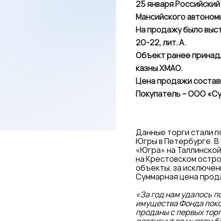
25 января Российский
Мансийского автономн
На продажу было выст
20-22, лит. А.
Объект ранее принад
казны ХМАО.
Цена продажи состави
Покупатель – ООО «С
Данные торги стали 
Югры в Петербурге. В
«Югра» на Таллинской
на Крестовском остро
объекты, за исключени
Суммарная цена прода
«За год нам удалось 
имущества Фонда покол
проданы с первых торг