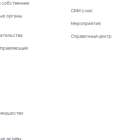
 собственник
СМИ о нас
ые органы
)
Мероприятия
ательства
Справочный центр
управляющий
 имущество
ые активы