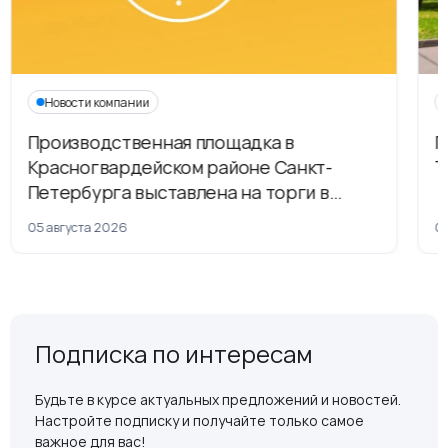
Новости компании
Производственная площадка в
Г
Красногвардейском районе Санкт-
Т
Петербурга выставлена на торги в
рамках приватизации
05 августа 2026
04
Подписка по интересам
Будьте в курсе актуальных предложений и новостей.
Настройте подписку и получайте только самое
важное для вас!