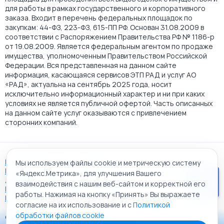
для работы в рамках государственного и корпоративного
заказа. Входит в перечень федеральных площадок по
закупкам: 44-ФЗ, 223-ФЗ, 615-ПП РФ. Основан 31.08.2009 в
соответствии с Распоряжением Правительства РФ № 1186-р
от 19.08.2009. Является федеральным агентом по продаже
имущества, уполномоченным Правительством Российской
Федерации. Вся представленная на данном сайте
информация, касающаяся сервисов ЭТП РАД и услуг АО
«РАД», актуальна на сентябрь 2025 года, носит
исключительно информационный характер и ни при каких
условиях не является публичной офертой. Часть описанных
на данном сайте услуг оказываются с привлечением
сторонних компаний.
Пользовательское соглашение
Мы используем файлы cookie и метрическую систему
Политика АО "РАД" в отношении обработки персональных
«Яндекс.Метрика», для улучшения Вашего
данных
взаимодействия с нашим веб-сайтом и корректной его
Политика обработки файлов cookie
работы. Нажимая на кнопку «Принять» Вы выражаете
Карта сайта
согласие на их использование и с
Политикой
обработки файлов cookie
© 2009 - 2026 АО «Российский аукционный дом»