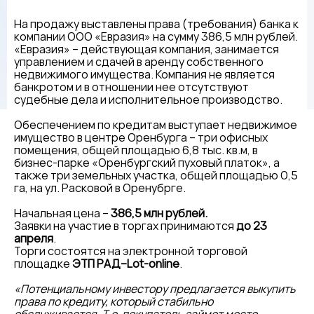
На продажу выставлены права (требования) банка к
компании ООО «Евразия» на сумму 386,5 млн рублей.
«Евразия» – действующая компания, занимается
управлением и сдачей в аренду собственного
недвижимого имущества. Компания не является
банкротом и в отношении нее отсутствуют
судебные дела и исполнительное производство.
Обеспечением по кредитам выступает недвижимое
имущество в центре Оренбурга – три офисных
помещения, общей площадью 6,8 тыс. кв.м, в
бизнес-парке «Оренбургский пуховый платок», а
также три земельных участка, общей площадью 0,5
га, на ул. Расковой в Оренубрге.
Начальная цена –
386,5 млн рублей.
Заявки на участие в торгах принимаются
до 23
апреля
.
Торги состоятся на электронной торговой
площадке
ЭТП РАД–Lot-online
.
«Потенциальному инвестору предлагается выкупить
права по кредиту, который стабильно