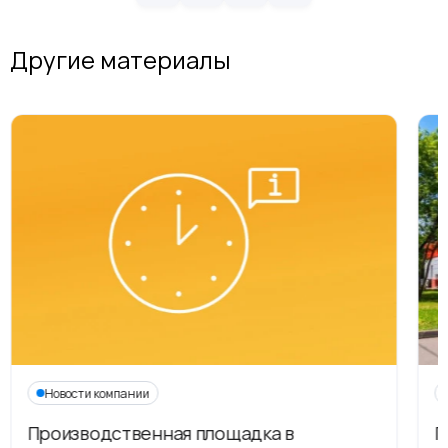
Другие материалы
Новости компании
Производственная площадка в
Г