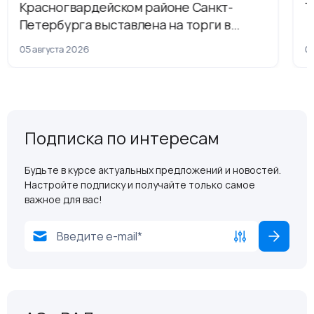
Красногвардейском районе Санкт-
Т
Петербурга выставлена на торги в
рамках приватизации
05 августа 2026
04
Подписка по интересам
Будьте в курсе актуальных предложений и новостей.
Настройте подписку и получайте только самое
важное для вас!