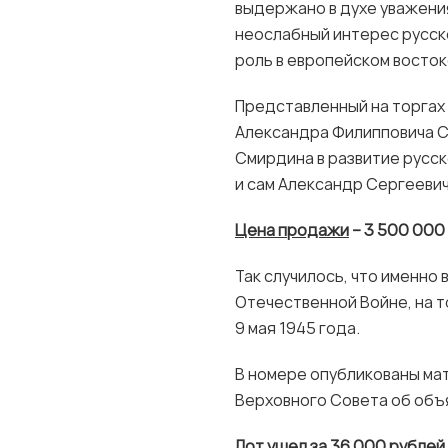
выдержано в духе уважения
неослабный интерес русск
роль в европейском восто
Представленный на торгах 
Александра Филипповича С
Смирдина в развитие русс
и сам Александр Сергеевич 
Цена продажи
– 3 500 000
Так случилось, что именно
Отечественной Войне, на т
9 мая 1945 года.
В номере опубликованы мат
Верховного Совета об объ
Лот ушел за 36 000 рублей