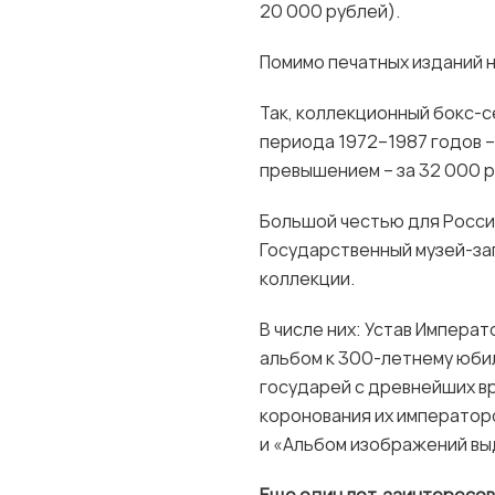
20 000 рублей).
Помимо печатных изданий н
Так, коллекционный бокс-се
периода 1972–1987 годов – 
превышением – за 32 000 р
Большой честью для Россий
Государственный музей-за
коллекции.
В числе них: Устав Импера
альбом к 300-летнему юби
государей с древнейших вр
коронования их император
и «Альбом изображений вы