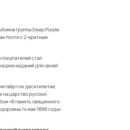
льбомов группы Deep Purple
дан почти с 2-кратным
з покупателей стал
редких изданий для своей
а четвёртое десятилетие,
 на царство русских
ьбом «В память священного
доровны 14 мая 1896 года»