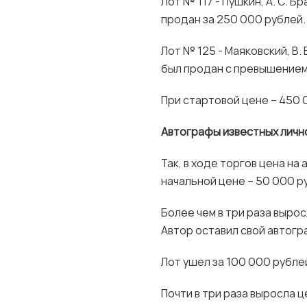
Лот № 117 - Пушкин, А. С. Бр
продан за 250 000 рублей.
Лот № 125 - Маяковский, В. 
был продан с превышением
При стартовой цене – 450 
Автографы известных личн
Так, в ходе торгов цена на
начальной цене – 50 000 р
Более чем в три раза выро
Автор оставил свой автогр
Лот ушел за 100 000 рубле
Почти в три раза выросла ц