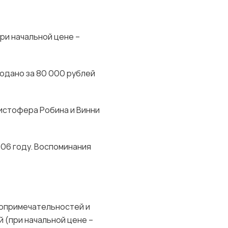
при начальной цене –
одано за 80 000 рублей
истофера Робина и Винни
906 году. Воспоминания
топримечательностей и
й (при начальной цене –