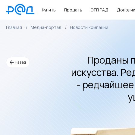
Купить
Продать
ЭТП РАД
Дополни
Главная
Медиа-портал
Новости компании
Проданы п
Назад
искусства. Ре
- редчайшее 
у