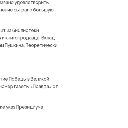
ризвано удовлетворить
инение сыграло большую
дит из библиотеки
 и книгопродавца. Вклад
м Пушкина. Теоретически,
етие Победы в Великой
номер газеты «Правда» от
кже указ Президиума