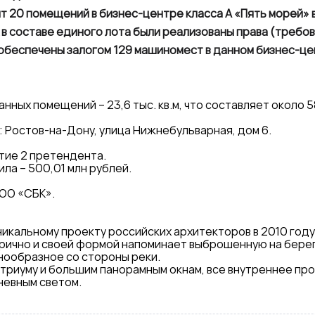
 20 помещений в бизнес-центре класса А «Пять морей» 
х в составе единого лота были реализованы права (требов
обеспечены залогом 129 машиномест в данном бизнес-це
ных помещений – 23,6 тыс. кв.м, что составляет около 
 Ростов-на-Дону, улица Нижнебульварная, дом 6.
стие 2 претендента.
ла – 500,01 млн рублей.
ООО «СБК».
никальному проекту российских архитекторов в 2010 году
рично и своей формой напоминает выброшенную на берег
нообразное со стороны реки.
триуму и большим панорамным окнам, все внутреннее пр
невным светом.