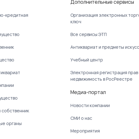
Дополнительные сервисы
ово-кредитная
Организация электронных торг
ключ
мущество
Все сервисы ЭТП
венник
Антиквариат и предметы искус
щество
Учебный центр
тиквариат
Электронная регистрация прав
недвижимость в РосРеестре
мпании
Медиа-портал
ущество
Новости компании
 собственник
СМИ о нас
ые органы
)
Мероприятия