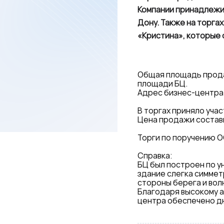
Компании принадлежит
Дону. Также на торга
«Кристина», которые 
Общая площадь продан
площади БЦ.
Адрес бизнес-центра:
В торгах приняло уча
Цена продажи состави
Торги по поручению 
Справка:
БЦ был построен по у
здание слегка симмет
стороны берега и вол
Благодаря высокому а
центра обеспечено д