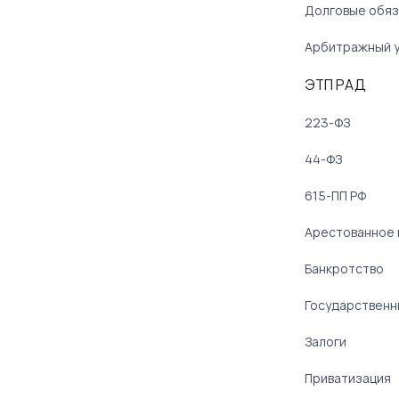
Долговые обяз
Арбитражный 
ЭТП РАД
223-ФЗ
44-ФЗ
615-ПП РФ
Арестованное
Банкротство
Государственн
Залоги
Приватизация