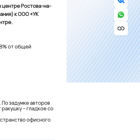
в центре Ростова-на-
ания) к ООО «УК
нтре.
58% от общей
. По задумке авторов
 ракушку – гладкое со
остранство офисного