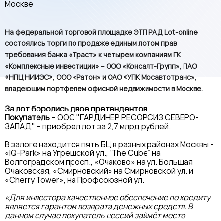
На федеральной торговой площадке ЭТП РАД Lot-online
состоялись торги по продаже единым лотом прав
требования банка «Траст» к четырем компаниям ГК
«Комплексные инвестиции» – ООО «Консалт-Групп», ПАО
«НПЦ НИИЭС», ООО «Ратон» и ОАО «УПК Мосавтотранс»,
владеющим портфелем офисной недвижимости в Москве.
За лот боролись двое претендентов.
Покупатель
– ООО "ГАРДИНЕР РЕСОРСИЗ СЕВЕРО-
ЗАПАД" – приобрел лот за 2,7 млрд рублей.
В залоге находится пять БЦ в разных районах Москвы -
«IQ-Park» на Угрешской ул., “The Cube” на
Волгоградском просп., «Очаково» на ул. Большая
Очаковская, «Смирновский» на Смирновской ул. и
«Cherry Tower», на Профсоюзной ул.
«Для инвестора качественное обеспечение по кредиту
является гарантом возврата денежных средств. В
данном случае покупатель цессий займёт место