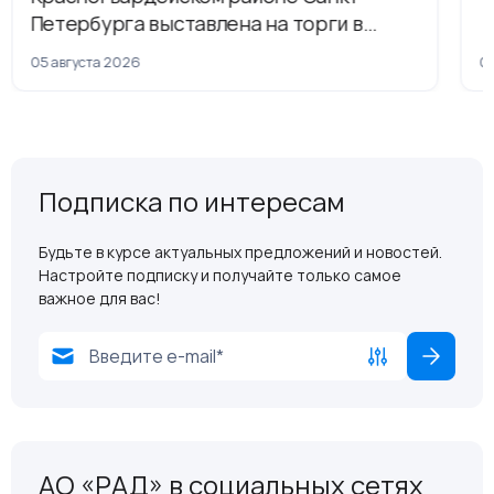
Петербурга выставлена на торги в
рамках приватизации
05 августа 2026
04
Подписка по интересам
Будьте в курсе актуальных предложений и новостей.
Настройте подписку и получайте только самое
важное для вас!
АО «РАД» в социальных сетях