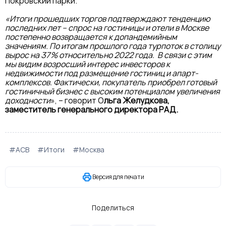
Покровский парки.
«Итоги прошедших торгов подтверждают тенденцию
последних лет – спрос на гостиницы и отели в Москве
постепенно возвращается к допандемийным
значениям. По итогам прошлого года турпоток в столицу
вырос на 37% относительно 2022 года. В связи с этим
мы видим возросший интерес инвесторов к
недвижимости под размещение гостиниц и апарт-
комплексов. Фактически, покупатель приобрел готовый
гостиничный бизнес с высоким потенциалом увеличения
доходности
», – говорит О
льга Желудкова,
заместитель генерального директора РАД.
#АСВ
#Итоги
#Москва
Версия для печати
Поделиться