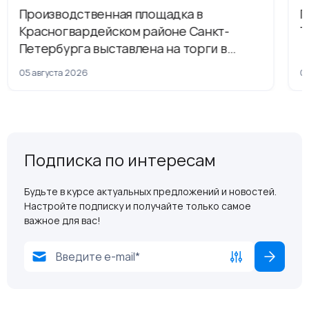
Производственная площадка в
Г
Красногвардейском районе Санкт-
Т
Петербурга выставлена на торги в
рамках приватизации
05 августа 2026
04
Подписка по интересам
Будьте в курсе актуальных предложений и новостей.
Настройте подписку и получайте только самое
важное для вас!