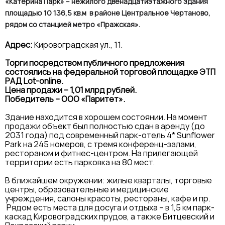
«Катерина Парк» – нежилого двенадцатиэтажного здания
площадью 10 136,5 кв.м в районе Центральное Чертаново,
рядом со станцией метро «Пражская».
Адрес:
Кировоградская ул., 11.
Торги посредством публичного предложения
состоялись на федеральной торговой площадке ЭТП
РАД Lot-online.
Цена продажи – 1,01 млрд рублей.
Победитель – ООО «Паритет».
Здание находится в хорошем состоянии. На момент
продажи объект был полностью сдан в аренду (до
2031 года) под современный парк-отель 4* Sunflower
Park на 245 номеров, с тремя конференц-залами,
рестораном и фитнес-центром. На прилегающей
территории есть парковка на 80 мест.
В ближайшем окружении: жилые кварталы, торговые
центры, образовательные и медицинские
учреждения, салоны красоты, рестораны, кафе и пр.
Рядом есть места для досуга и отдыха – в 1,5 км парк-
каскад Кировоградских прудов, а также Битцевский и