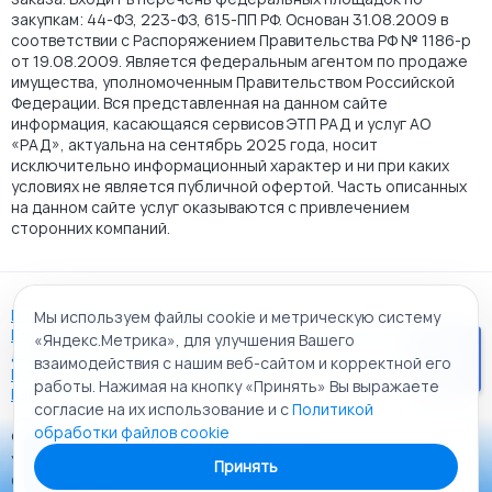
закупкам: 44-ФЗ, 223-ФЗ, 615-ПП РФ. Основан 31.08.2009 в
соответствии с Распоряжением Правительства РФ № 1186-р
от 19.08.2009. Является федеральным агентом по продаже
имущества, уполномоченным Правительством Российской
Федерации. Вся представленная на данном сайте
информация, касающаяся сервисов ЭТП РАД и услуг АО
«РАД», актуальна на сентябрь 2025 года, носит
исключительно информационный характер и ни при каких
условиях не является публичной офертой. Часть описанных
на данном сайте услуг оказываются с привлечением
сторонних компаний.
Пользовательское соглашение
Мы используем файлы cookie и метрическую систему
Политика АО "РАД" в отношении обработки персональных
«Яндекс.Метрика», для улучшения Вашего
данных
взаимодействия с нашим веб-сайтом и корректной его
Политика обработки файлов cookie
работы. Нажимая на кнопку «Принять» Вы выражаете
Карта сайта
согласие на их использование и с
Политикой
обработки файлов cookie
© 2009 - 2026 АО «Российский аукционный дом»
Приложение «РАД Каталог»
универсальная торговая площадка. Все права защищены.
Принять
Теперь у вас в кармане все торги ЭТП РАД Lot-online
Создание сайта:
Alt It Solutions