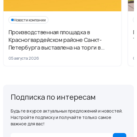
Новости компании
Производственная площадка в
Г
Красногвардейском районе Санкт-
Т
Петербурга выставлена на торги в
рамках приватизации
05 августа 2026
04
Подписка по интересам
Будьте в курсе актуальных предложений и новостей.
Настройте подписку и получайте только самое
важное для вас!