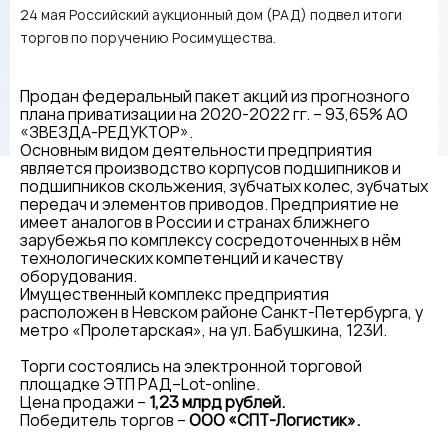
24 мая Российский аукционный дом (РАД) подвел итоги
торгов по поручению Росимущества.
Продан федеральный пакет акций из прогнозного
плана приватизации на 2020-2022 гг. – 93,65% АО
«ЗВЕЗДА-РЕДУКТОР».
Основным видом деятельности предприятия
является производство корпусов подшипников и
подшипников скольжения, зубчатых колес, зубчатых
передач и элементов приводов. Предприятие не
имеет аналогов в России и странах ближнего
зарубежья по комплексу сосредоточенных в нём
технологических компетенций и качеству
оборудования.
Имущественный комплекс предприятия
расположен в Невском районе Санкт-Петербурга, у
метро «Пролетарская», на ул. Бабушкина, 123И.
Торги состоялись на электронной торговой
площадке ЭТП РАД–Lot-online.
Цена продажи –
1,23 млрд рублей.
Победитель торгов –
ООО «СПТ-Логистик».