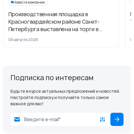
Новости компании
Производственная площадка в
Г
Красногвардейском районе Санкт-
Т
Петербурга выставлена на торги в
рамках приватизации
05 августа 2026
04
Подписка по интересам
Будьте в курсе актуальных предложений и новостей.
Настройте подписку и получайте только самое
важное для вас!