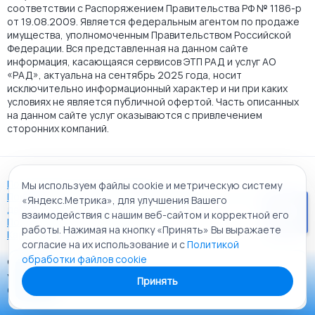
соответствии с Распоряжением Правительства РФ № 1186-р
от 19.08.2009. Является федеральным агентом по продаже
имущества, уполномоченным Правительством Российской
Федерации. Вся представленная на данном сайте
информация, касающаяся сервисов ЭТП РАД и услуг АО
«РАД», актуальна на сентябрь 2025 года, носит
исключительно информационный характер и ни при каких
условиях не является публичной офертой. Часть описанных
на данном сайте услуг оказываются с привлечением
сторонних компаний.
Пользовательское соглашение
Мы используем файлы cookie и метрическую систему
Политика АО "РАД" в отношении обработки персональных
«Яндекс.Метрика», для улучшения Вашего
данных
взаимодействия с нашим веб-сайтом и корректной его
Политика обработки файлов cookie
работы. Нажимая на кнопку «Принять» Вы выражаете
Карта сайта
согласие на их использование и с
Политикой
обработки файлов cookie
© 2009 - 2026 АО «Российский аукционный дом»
Приложение «РАД Каталог»
универсальная торговая площадка. Все права защищены.
Принять
Теперь у вас в кармане все торги ЭТП РАД Lot-online
Создание сайта:
Alt It Solutions