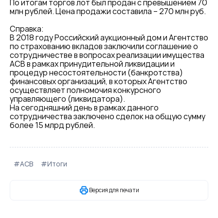
По итогам торгов лот был продан с превышением 70
млн рублей. Цена продажи составила – 270 млн руб.
Справка:
В 2018 году Российский аукционный дом и Агентство
по страхованию вкладов заключили соглашение о
сотрудничестве в вопросах реализации имущества
АСВ в рамках принудительной ликвидации и
процедур несостоятельности (банкротства)
финансовых организаций, в которых Агентство
осуществляет полномочия конкурсного
управляющего (ликвидатора).
На сегодняшний день в рамках данного
сотрудничества заключено сделок на общую сумму
более 15 млрд рублей.
#АСВ
#Итоги
Версия для печати