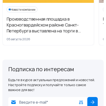
Новости компании
Производственная площадка в
Г
Красногвардейском районе Санкт-
Т
Петербурга выставлена на торги в
рамках приватизации
05 августа 2026
04
Подписка по интересам
Будьте в курсе актуальных предложений и новостей.
Настройте подписку и получайте только самое
важное для вас!