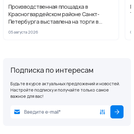
Производственная площадка в
Г
Красногвардейском районе Санкт-
Т
Петербурга выставлена на торги в
рамках приватизации
05 августа 2026
04
Подписка по интересам
Будьте в курсе актуальных предложений и новостей.
Настройте подписку и получайте только самое
важное для вас!