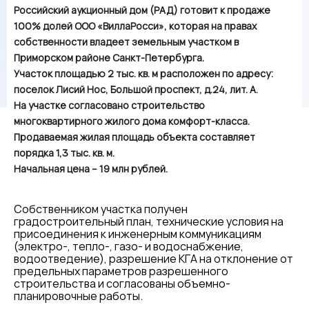
Российский аукционный дом (РАД) готовит к продаже
100% долей ООО «ВиллаРосси», которая на правах
собственности владеет земельным участком в
Приморском районе Санкт-Петербурга.
Участок площадью 2 тыс. кв. м расположен по адресу:
поселок Лисий Нос, Большой проспект, д.24, лит. А.
На участке согласовано строительство
многоквартирного жилого дома комфорт-класса.
Продаваемая жилая площадь объекта составляет
порядка 1,3 тыс. кв. м.
Начальная цена – 19 млн рублей.
Собственником участка получен
градостроительный план, технические условия на
присоединения к инженерным коммуникациям
(электро-, тепло-, газо- и водоснабжение,
водоотведение), разрешение КГА на отклонение от
предельных параметров разрешенного
строительства и согласованы объемно-
планировочные работы.