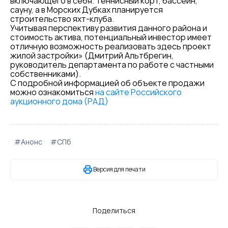
включающего в себя: теннисный корт, бассейн,
сауну, а в Морских Дубках планируется
строительство яхт-клуба.
Учитывая перспективу развития данного района и
стоимость актива, потенциальный инвестор имеет
отличную возможность реализовать здесь проект
жилой застройки» (Дмитрий Альтбрегин,
руководитель департамента по работе с частными
собственниками).
С подробной информацией об объекте продажи
можно ознакомиться
на сайте Российского
аукционного дома (РАД)
#Анонс
#СПб
Версия для печати
Поделиться