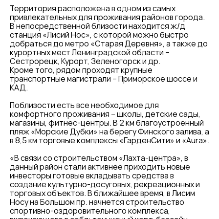
Территория расположена в одном из самых
привлекательных для проживания районов города.
В непосредственной близости находится ж/д
станция «Лисий Нос», с которой можно быстро
добраться до метро «Старая Деревня», а также до
курортных мест Ленинградской области –
Сестрорецк, Курорт, Зеленогорск и др.
Кроме того, рядом проходят крупные
транспортные магистрали – Приморское шоссе и
КАД.
Поблизости есть все необходимое для
комфортного проживания – школы, детские сады,
магазины, фитнес-центры. В 2 км благоустроенный
пляж «Морские Дубки» на берегу Финского залива, а
в 8,5 км торговые комплексы «ГарденСити» и «Аura».
«В связи со строительством «Лахта-центра», в
данный район стали активнее приходить новые
инвесторы готовые вкладывать средства в
создание культурно-досуговых, рекреационных и
торговых объектов. В ближайшее время, в Лисим
Носу на Большом пр. начнется строительство
спортивно-оздоровительного комплекса,