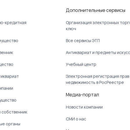
Дополнительные сервисы
ово-кредитная
Организация электронных торг
ключ
мущество
Все сервисы ЭТП
венник
Антиквариат и предметы искус
щество
Учебный центр
тиквариат
Электронная регистрация прав
недвижимость в РосРеестре
мпании
Медиа-портал
ущество
Новости компании
 собственник
СМИ о нас
ые органы
)