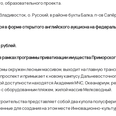
о, образовательного проекта.
 Владивосток, о. Русский, в районе бухты Балка, п-ов Сапё
бря в форме открытого английского аукциона на федерал
 рублей.
 рамках программы приватизации имущества Приморского
рмы окружен лесным массивом, выходит на главную тран
 проспект и примыкает к новому кампусу Дальневосточно
ой доступности находятся Академия МЧС, Океанариум, р
ub с оборудованным пляжем, жилой массив Мелководный.
роительства представляет собой два купола полусфери
енные для создания на этом месте Инновационно-культу
.