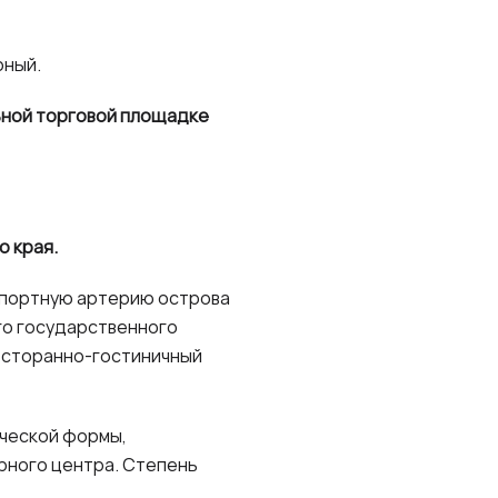
рный.
ьной торговой площадке
 края.
спортную артерию острова
го государственного
есторанно-гостиничный
ческой формы,
рного центра. Степень