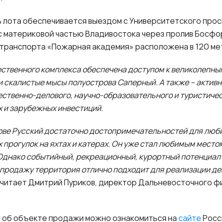
 лота обеспечивается выездом с Университетского просп
 с материковой частью Владивостока через пролив Босф
транспорта «Пожарная академия» расположена в 120 мет
ственного комплекса обеспечена доступом к великолепны
 и скалистые мысы полуострова Саперный. А также – актив
ественно-делового, научно-образовательного и туристичес
 и зарубежных инвестиций.
ове Русский достаточно достопримечательностей для люб
 прогулок на яхтах и катерах. Он уже стал любимым местом
. Однако событийный, рекреационный, курортный потенциал
 продажу территория отлично подходит для реализации д
 считает Дмитрий Пуриков, директор Дальневосточного 
 об объекте продажи можно ознакомиться
на
сайте
Росс