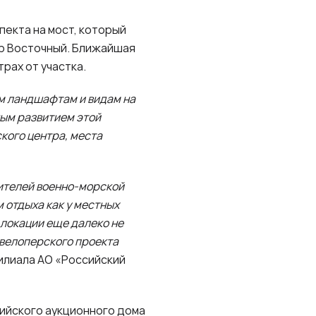
екта на мост, который
ор Восточный. Ближайшая
рах от участка.
м ландшафтам и видам на
ным развитием этой
кого центра, места
ителей военно-морской
 отдыха как у местных
 локации еще далеко не
евелоперского проекта
филиала АО «Российский
ийского аукционного дома