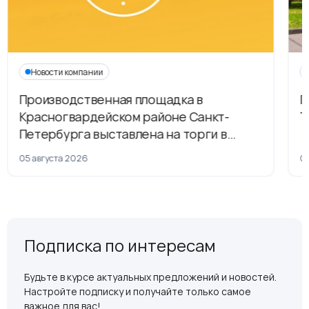
Новости компании
Производственная площадка в
Г
Красногвардейском районе Санкт-
Т
Петербурга выставлена на торги в
рамках приватизации
05 августа 2026
04
Подписка по интересам
Будьте в курсе актуальных предложений и новостей.
Настройте подписку и получайте только самое
важное для вас!