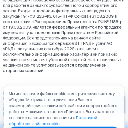
для работы в рамках государственного и корпоративного
заказа. Входит в перечень федеральных площадок по
закупкам: 44-ФЗ, 223-ФЗ, 615-ПП РФ. Основан 31.08.2009 в
соответствии с Распоряжением Правительства РФ № 1186-р
от 19.08.2009. Является федеральным агентом по продаже
имущества, уполномоченным Правительством Российской
Федерации. Вся представленная на данном сайте
информация, касающаяся сервисов ЭТП РАД и услуг АО
«РАД», актуальна на сентябрь 2025 года, носит
исключительно информационный характер и ни при каких
условиях не является публичной офертой. Часть описанных
на данном сайте услуг оказываются с привлечением
сторонних компаний.
Пользовательское соглашение
Мы используем файлы cookie и метрическую систему
Политика АО "РАД" в отношении обработки персональных
«Яндекс.Метрика», для улучшения Вашего
данных
взаимодействия с нашим веб-сайтом и корректной его
Политика обработки файлов cookie
работы. Нажимая на кнопку «Принять» Вы выражаете
Карта сайта
согласие на их использование и с
Политикой
обработки файлов cookie
© 2009 - 2026 АО «Российский аукционный дом»