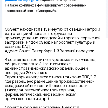
На базе комплекса функционирует современный
таможенный пост «Северный».
Объект находится в 15 минутах от станции метро и
ж/д станции «Парнас», в окружении
производственно-складской и торгово-сервисной
застройки. Рядом съезд на проспект Культуры и
развязка КАД,
Адрес: Санкт-Петербург, 1-й Верхний переулок.
В состав лота входит четыре земельных участка,
общей площадью 4,1 га, и комплекс
административно-складских зданий, общей
площадью 20 тыс. кв.м.
Территория комплекса относится к зоне ТПД2-3,
где разрешено размещение производственно-
складских объектов II и III классов опасности
(тяжелая, автомобилестроительная,
фармацевтическая, нефтехимическая
промышленности и др.).
Объект в хорошем состоянии. Имеются