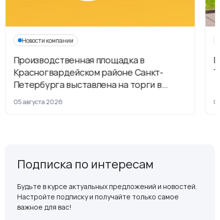
Новости компании
Производственная площадка в
Г
Красногвардейском районе Санкт-
Т
Петербурга выставлена на торги в
рамках приватизации
05 августа 2026
04
Подписка по интересам
Будьте в курсе актуальных предложений и новостей.
Настройте подписку и получайте только самое
важное для вас!