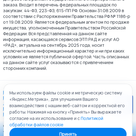
заказа. Входит в перечень федеральных площадок по
закупкам: 44-ФЗ, 223-ФЗ, 615-ПП РФ. Основан 31.08.2009 в
соответствии с Распоряжением Правительства РФ № 1186-р
от 19.08.2009. Является федеральным агентом по продаже
имущества, уполномоченным Правительством Российской
Федерации. Вся представленная на данном сайте
информация, касающаяся сервисов ЭТП РАД и услуг АО
«РАД», актуальна на сентябрь 2025 года, носит
исключительно информационный характер и ни при каких
условиях не является публичной офертой. Часть описанных
на данном сайте услуг оказываются с привлечением
сторонних компаний.
Пользовательское соглашение
Мы используем файлы cookie и метрическую систему
Политика АО "РАД" в отношении обработки персональных
«Яндекс.Метрика», для улучшения Вашего
данных
взаимодействия с нашим веб-сайтом и корректной его
Политика обработки файлов cookie
работы. Нажимая на кнопку «Принять» Вы выражаете
Карта сайта
согласие на их использование и с
Политикой
обработки файлов cookie
© 2009 - 2026 АО «Российский аукционный дом»
Приложение «РАД Каталог»
универсальная торговая площадка. Все права защищены.
Принять