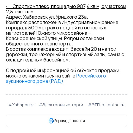
·
Спорткомплекс, площадью 907,4 кв.м, с участком
2,5 тыс. кв.м.
Адрес: Хабаровск ул. Урицкого 23а.
Комплекс расположен в Индустриальном районе
города, в 500 метрах от одной из основных
магистралей Южного микрорайона –
Краснореченской улицы. Рядом остановки
общественного транспорта.
В состав комплекса входит: бассейн 20 м на три
дорожки, тренажерный и спортивный залы, сауна с
охладительным бассейном.
С подробной информацией об объекте продажи
можно ознакомиться на сайте
Российского
аукционного дома (РАД)
.
#Хабаровск
#Электронные торги
#ЭТП lot-online.ru
Версия для печати