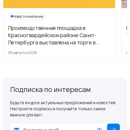
Новости компании
Производственная площадка в
Г
Красногвардейском районе Санкт-
Т
Петербурга выставлена на торги в
рамках приватизации
05 августа 2026
04
Подписка по интересам
Будьте в курсе актуальных предложений и новостей.
Настройте подписку и получайте только самое
важное для вас!