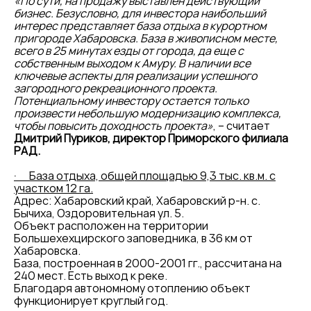
«По сути, на продажу выставлен действующий
бизнес. Безусловно, для инвестора наибольший
интерес представляет база отдыха в курортном
пригороде Хабаровска. База в живописном месте,
всего в 25 минутах езды от города, да еще с
собственным выходом к Амуру. В наличии все
ключевые аспекты для реализации успешного
загородного рекреационного проекта.
Потенциальному инвестору остается только
произвести небольшую модернизацию комплекса,
чтобы повысить доходность проекта»
, – считает
Дмитрий Пуриков, директор Приморского филиала
РАД.
·
База отдыха, общей площадью 9,3 тыс. кв.м. с
участком 12 га.
Адрес: Хабаровский край, Хабаровский р-н. с.
Бычиха, Оздоровительная ул. 5.
Объект расположен на территории
Большехехцирского заповедника, в 36 км от
Хабаровска.
База, построенная в 2000-2001 гг., рассчитана на
240 мест. Есть выход к реке.
Благодаря автономному отоплению объект
функционирует круглый год.