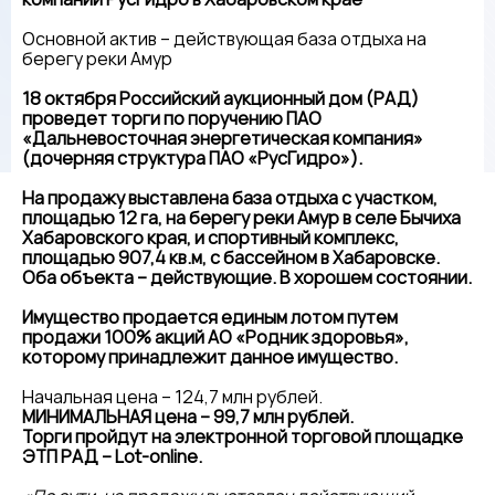
Основной актив – действующая база отдыха на
берегу реки Амур
18 октября Российский аукционный дом (РАД)
проведет торги по поручению ПАО
«Дальневосточная энергетическая компания»
(дочерняя структура ПАО «РусГидро»).
На продажу выставлена база отдыха с участком,
площадью 12 га, на берегу реки Амур в селе Бычиха
Хабаровского края, и спортивный комплекс,
площадью 907,4 кв.м, с бассейном в Хабаровске.
Оба объекта – действующие. В хорошем состоянии.
Имущество продается единым лотом путем
продажи 100% акций АО «Родник здоровья»,
которому принадлежит данное имущество.
Начальная цена – 124,7 млн рублей.
МИНИМАЛЬНАЯ цена – 99,7 млн рублей.
Торги пройдут на электронной торговой площадке
ЭТП РАД –
Lot
-
online
.