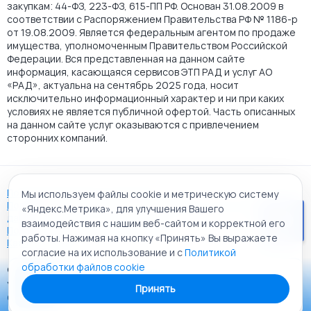
закупкам: 44-ФЗ, 223-ФЗ, 615-ПП РФ. Основан 31.08.2009 в
соответствии с Распоряжением Правительства РФ № 1186-р
от 19.08.2009. Является федеральным агентом по продаже
имущества, уполномоченным Правительством Российской
Федерации. Вся представленная на данном сайте
информация, касающаяся сервисов ЭТП РАД и услуг АО
«РАД», актуальна на сентябрь 2025 года, носит
исключительно информационный характер и ни при каких
условиях не является публичной офертой. Часть описанных
на данном сайте услуг оказываются с привлечением
сторонних компаний.
Пользовательское соглашение
Мы используем файлы cookie и метрическую систему
Политика АО "РАД" в отношении обработки персональных
«Яндекс.Метрика», для улучшения Вашего
данных
взаимодействия с нашим веб-сайтом и корректной его
Политика обработки файлов cookie
работы. Нажимая на кнопку «Принять» Вы выражаете
Карта сайта
согласие на их использование и с
Политикой
обработки файлов cookie
© 2009 - 2026 АО «Российский аукционный дом»
Приложение «РАД Каталог»
универсальная торговая площадка. Все права защищены.
Принять
Теперь у вас в кармане все торги ЭТП РАД Lot-online
Создание сайта:
Alt It Solutions