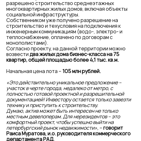
разрешено строительство среднеэтажных
многоквартирных жилых домов, включая объекты
социальной инфраструктуры.
Собственником уже получено разрешение на
строительство и техусловия на подключения к
инженерным коммуникациям (водо-, электро- и
теплоснабжение, оплачено по договорам с
монополистами).
Согласно проекту, на данной территории можно
возвести
два жилых дома бизнес-класса на 75
квартир, общей площадью более 4,1 тыс. кв.м.
Начальная цена лота –
105 млн рублей.
«Это действительно уникальное предложение –
участок в черте города, недалеко от метро, с
полностью готовой проектной и разрешительной
документацией! Инвестору остается только завезти
технику и приступить к строительству.
Думаю, актив может быть интересен не только
местным девелоперам. Для нерезидентов – это
комфортный проект, чтобы успешно выйти на
петербургский рынок недвижимости»,
–
говорит
Раиса Муратова, и.о. руководителя коммерческого
департамента РАД
.