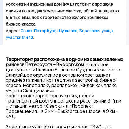
Российский аукционный дом (РАД) готовит к продаже
единым лотом два земельных участка, общей площадью
5,5 тыс. кв.м, под строительство жилого комплекса
бизнес-класса.
Адрес:
Cанкт-Петербург, Шувалово, Береговая улица,
участки 8 и 12
.
Территория расположена в одном из самых зеленых
районов Петербурга – Выборгском.
В шаговой
доступности Нижнее Большое Суздальское озеро.
Ближайшее окружение в основном составляет
среднеэтажная и коттеджная застройка бизнес-
класса. Неподалеку расположен жилой комплекс
«Новая Скандинавия».
Район также характеризуется удобной
транспортной доступностью, на расстоянии 3-4 км
– станции метро «Озерки» и «Проспект
Просвещения», в 2 км – Выборгское шоссе, в 9 км –
КАД.
Земельные участки относятся к зоне Т3Ж1, где