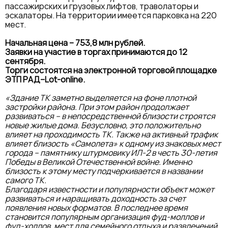
пассажирских и грузовых лифтов, траволаторы и
эскалаторы. На территории имеется парковка на 220
мест.
Начальная цена – 753,8 млн рублей.
Заявки на участие в торгах принимаются до 12
сентября.
Торги состоятся на электронной торговой площадке
ЭТП РАД–Lot-online.
«Здание ТК заметно выделяется на фоне плотной
застройки района. При этом район продолжает
развиваться – в непосредственной близости строятся
новые жилые дома. Безусловно, это положительно
влияет на проходимость ТК. Также на активный трафик
влияет близость «Самолета» к одному из знаковых мест
города – памятнику штурмовику ИЛ-2 в честь 30-летия
Победы в Великой Отечественной войне. Именно
близость к этому месту подчеркивается в названии
самого ТК.
Благодаря известности и популярности объект может
развиваться и наращивать доходность за счет
появления новых форматов. В последнее время
становится популярным организация фуд-моллов и
фуд-холлов, мест для семейного отдыха и развлечений.