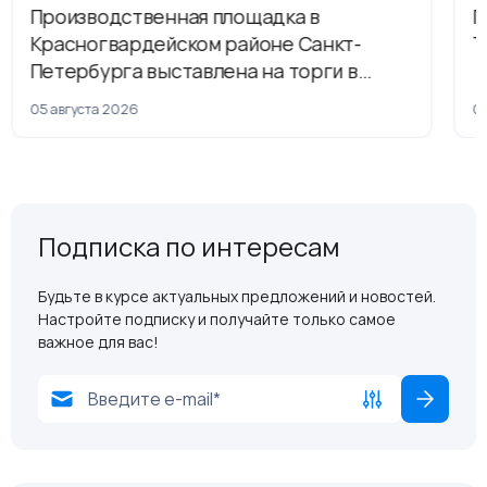
Производственная площадка в
Г
Красногвардейском районе Санкт-
Т
Петербурга выставлена на торги в
рамках приватизации
05 августа 2026
04
Подписка по интересам
Будьте в курсе актуальных предложений и новостей.
Настройте подписку и получайте только самое
важное для вас!