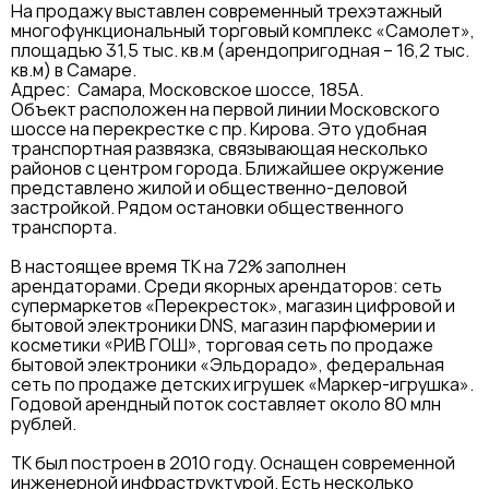
На продажу выставлен современный трехэтажный
многофункциональный торговый комплекс «Самолет»,
площадью 31,5 тыс. кв.м (арендопригодная – 16,2 тыс.
кв.м) в Самаре.
Адрес: Самара, Московское шоссе, 185А.
Объект расположен на первой линии Московского
шоссе на перекрестке с пр. Кирова. Это удобная
транспортная развязка, связывающая несколько
районов с центром города. Ближайшее окружение
представлено жилой и общественно-деловой
застройкой. Рядом остановки общественного
транспорта.
В настоящее время ТК на 72% заполнен
арендаторами. Среди якорных арендаторов: сеть
супермаркетов «Перекресток», магазин цифровой и
бытовой электроники DNS, магазин парфюмерии и
косметики «РИВ ГОШ», торговая сеть по продаже
бытовой электроники «Эльдорадо», федеральная
сеть по продаже детских игрушек «Маркер-игрушка».
Годовой арендный поток составляет около 80 млн
рублей.
ТК был построен в 2010 году. Оснащен современной
инженерной инфраструктурой. Есть несколько