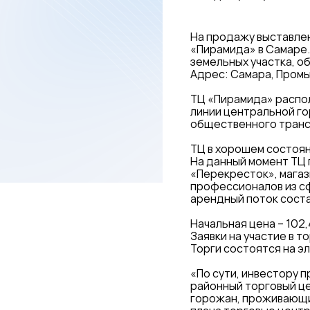
На продажу выставле
«Пирамида» в Самаре. 
земельных участка, об
Адрес: Самара, Промыш
ТЦ «Пирамида» распо
линии центральной го
общественного транспо
ТЦ в хорошем состоян
На данный момент ТЦ 
«Перекресток», магаз
профессионалов из сф
арендный поток соста
Начальная цена – 102,
Заявки на участие в т
Торги состоятся на э
«По сути, инвестору 
районный торговый ц
горожан, проживающих