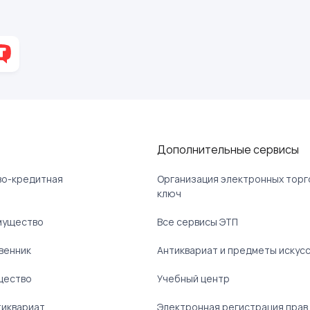
Дополнительные сервисы
ово-кредитная
Организация электронных торг
ключ
мущество
Все сервисы ЭТП
венник
Антиквариат и предметы искус
щество
Учебный центр
тиквариат
Электронная регистрация прав