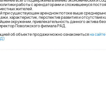
ы менее всего подвержены влиянию экономических и соц
 политики работы с арендаторами и сложившемуся посто
 местных жителей.
й при существующем арендном потоке выше среднерыно
дажи, характеристик, перспектив развития и отсутствия 
шем окружении, привлекательность данного актива безу
директор Поволжского филиала РАД.
цией об объекте продажи можно ознакомиться
на сайте
АД)