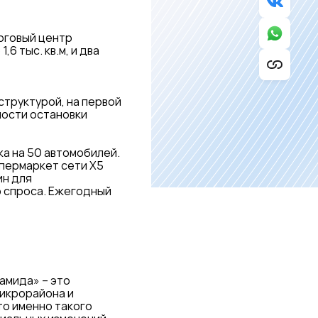
рговый центр
6 тыс. кв.м, и два
труктурой, на первой
ности остановки
а на 50 автомобилей.
упермаркет сети Х5
ин для
о спроса. Ежегодный
амида» – это
икрорайона и
то именно такого