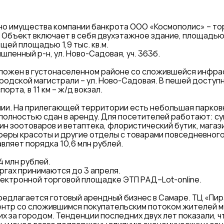
но имущества компании банкрота ООО «Космополис» – то
Объект включает в себя двухэтажное здание, площадью 1,
щей площадью 1,9 тыс. кв.м.
ленный р-н, ул. Ново-Садовая, уч. 363б.
ложен в густонаселенном районе со сложившейся инфрас
родской магистрали – ул. Ново-Садовая. В пешей доступ
рта, в 11 км – ж/д вокзал.
ии. На прилегающей территории есть небольшая парковк
полностью сдан в аренду. Для посетителей работают: с
ин зоотоваров и ветаптека, флористический бутик, магаз
еры красоты и другие отделы с товарами повседневног
вляет порядка 10,6 млн рублей.
4 млн рублей.
оргах принимаются до 3 апреля.
лектронной торговой площадке ЭТП РАД–Lot-online.
предлагается готовый арендный бизнес в Самаре. ТЦ «Пир
ентр со сложившимся покупательским потоком жителей м
 за городом. Тенденции последних двух лет показали, ч