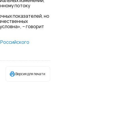
иальных изменений,
янному потоку
чных показателей, но
качественных
словна», – говорит
 Российского
Версия для печати