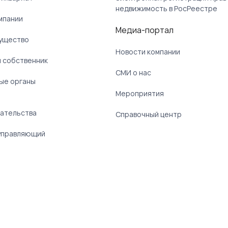
недвижимость в РосРеестре
мпании
Медиа-портал
ущество
Новости компании
 собственник
СМИ о нас
ые органы
)
Мероприятия
ательства
Справочный центр
управляющий