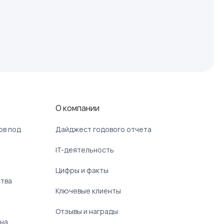
О компании
ов под
Дайджест годового отчета
IT-деятельность
Цифры и факты
ства
Ключевые клиенты
Отзывы и награды
 на