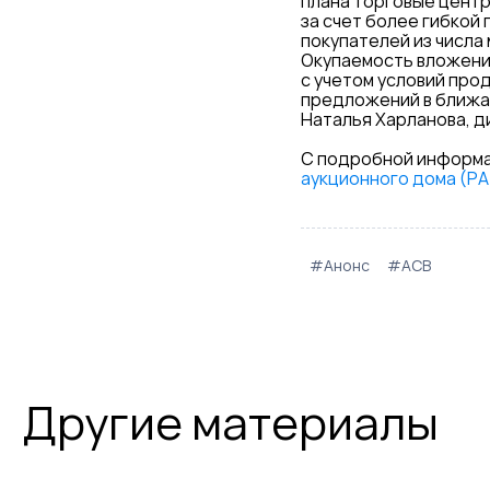
плана торговые центр
за счет более гибкой
покупателей из числа
Окупаемость вложени
с учетом условий про
предложений в ближай
Наталья Харланова, 
С подробной информа
аукционного дома (Р
#Анонс
#АСВ
Другие материалы