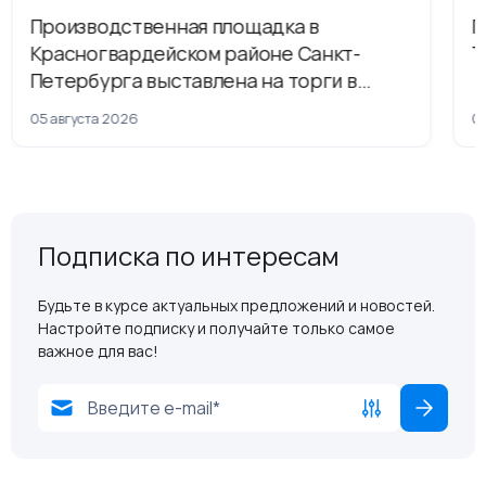
Производственная площадка в
Г
Красногвардейском районе Санкт-
Т
Петербурга выставлена на торги в
рамках приватизации
05 августа 2026
04
Подписка по интересам
Будьте в курсе актуальных предложений и новостей.
Настройте подписку и получайте только самое
важное для вас!