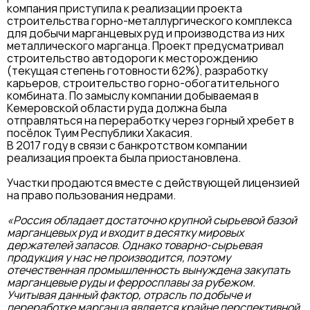
компания приступила к реализации проекта
строительства горно-металлургического комплекса
для добычи марганцевых руд и производства из них
металлического марганца. Проект предусматривал
строительство автодороги к месторождению
(текущая степень готовности 62%), разработку
карьеров, строительство горно-обогатительного
комбината. По замыслу компании добываемая в
Кемеровской области руда должна была
отправляться на переработку через горный хребет в
посёлок Туим Республики Хакасия.
В 2017 году в связи с банкротством компании
реализация проекта была приостановлена.
Участки продаются вместе с действующей лицензией
на право пользования недрами.
«Россия обладает достаточно крупной сырьевой базой
марганцевых руд и входит в десятку мировых
держателей запасов. Однако товарно-сырьевая
продукция у нас не производится, поэтому
отечественная промышленность вынуждена закупать
марганцевые руды и ферросплавы за рубежом.
Учитывая данный фактор, отрасль по добыче и
переработке марганца является крайне перспективной.