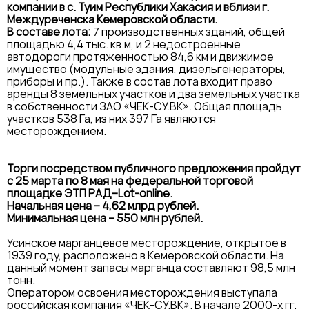
компании в с. Туим Республики Хакасия и вблизи г.
Междуреченска Кемеровской области.
В составе лота:
7 производственных зданий, общей
площадью 4,4 тыс. кв.м, и 2 недостроенные
автодороги протяженностью 84,6 км и движимое
имущество (модульные здания, дизельгенераторы,
приборы и пр.). Также в состав лота входит право
аренды 8 земельных участков и два земельных участка
в собственности ЗАО «ЧЕК-СУ.ВК». Общая площадь
участков 538 Га, из них 397 Га являются
месторождением.
Торги посредством публичного предложения пройдут
с 25 марта по 8 мая на федеральной торговой
площадке ЭТП РАД–Lot-online.
Начальная цена – 4,62 млрд рублей.
Минимальная цена – 550 млн рублей.
Усинское марганцевое месторождение, открытое в
1939 году, расположено в Кемеровской области. На
данный момент запасы марганца составляют 98,5 млн
тонн.
Оператором освоения месторождения выступала
российская компания «ЧЕК-СУ.ВК». В начале 2000-х гг.