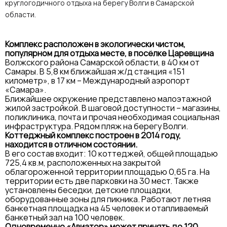
круглогодичного отдыха на берегу Волги в Самарской
области.
Комплекс расположен в экологически чистом,
популярном для отдыха месте, в посёлке Царевщина
Волжского района Самарской области, в 40 км от
Самары. В 5,8 км ближайшая ж/д станция «151
километр», в 17 км – Международный аэропорт
«Самара».
Ближайшее окружение представлено малоэтажной
жилой застройкой. В шаговой доступности – магазины,
поликлиника, почта и прочая необходимая социальная
инфраструктура. Рядом пляж на берегу Волги.
Коттеджный комплекс построен в 2014 году,
находится в отличном состоянии.
В его состав входит: 10 коттеджей, общей площадью
725,4 кв.м, расположенных на закрытой
облагороженной территории площадью 0,65 га. На
территории есть две парковки на 30 мест. Также
установлены беседки, детские площадки,
оборудованные зоны для пикника. Работают летняя
банкетная площадка на 45 человек и отапливаемый
банкетный зал на 100 человек.
Одновременно «Авиатор» может принять до 120