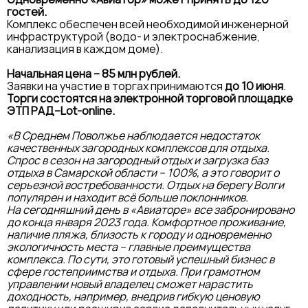
гостей.
Комплекс обеспечен всей необходимой инженерной
инфраструктурой (водо- и электроснабжение,
канализация в каждом доме).
Начальная цена – 85 млн рублей.
Заявки на участие в торгах принимаются
до 10 июня
.
Торги состоятся на электронной торговой площадке
ЭТП РАД–Lot-online.
«В Среднем Поволжье наблюдается недостаток
качественных загородных комплексов для отдыха.
Спрос в сезон на загородный отдых и загрузка баз
отдыха в Самарской области – 100%, а это говорит о
серьезной востребованности. Отдых на берегу Волги
популярен и находит всё больше поклонников.
На сегодняшний день в «Авиаторе» все забронировано
до конца января 2023 года. Комфортное проживание,
наличие пляжа, близость к городу и одновременно
экологичность места – главные преимущества
комплекса. По сути, это готовый успешный бизнес в
сфере гостеприимства и отдыха. При грамотном
управлении новый владелец сможет нарастить
доходность, например, внедрив гибкую ценовую