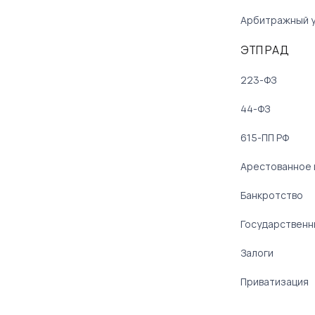
Арбитражный 
ЭТП РАД
223-ФЗ
44-ФЗ
615-ПП РФ
Арестованное
Банкротство
Государственн
Залоги
Приватизация