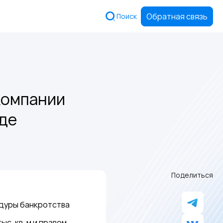
Обратная связь
Поиск
компании
де
Поделиться
едуры банкротства
. кв. м и правом