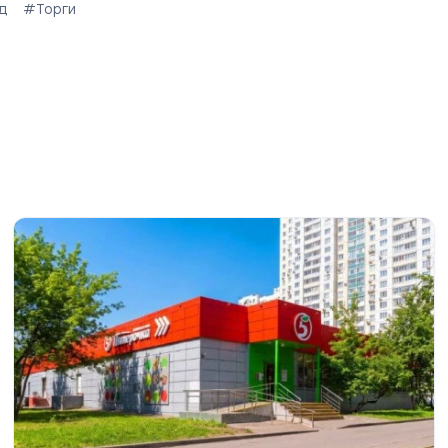
д
#Торги