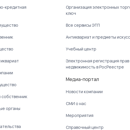
ово-кредитная
Организация электронных торг
ключ
мущество
Все сервисы ЭТП
венник
Антиквариат и предметы искус
щество
Учебный центр
тиквариат
Электронная регистрация прав
недвижимость в РосРеестре
мпании
Медиа-портал
ущество
Новости компании
 собственник
СМИ о нас
ые органы
)
Мероприятия
ательства
Справочный центр