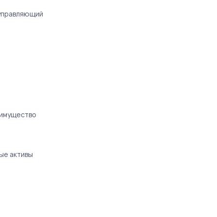
управляющий
 имущество
ые активы