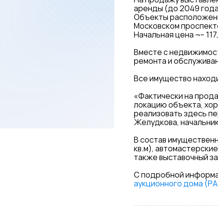
аренды (до 2049 года
Объекты расположены 
Московском проспекте
Начальная цена ¬– 117
Вместе с недвижимос
ремонта и обслуживан
Все имущество находи
«Фактически на прода
локацию объекта, хо
реализовать здесь пе
Желудкова, начальник
В состав имущественн
кв.м), автомастерские 
также выставочный за
С подробной информа
аукционного дома (Р