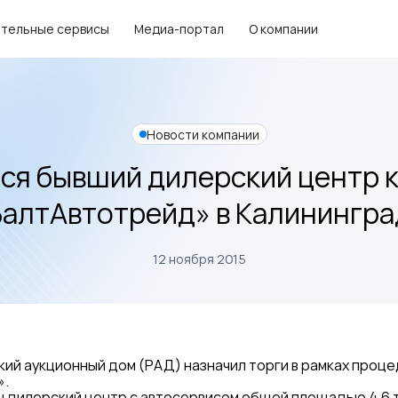
тельные сервисы
Медиа-портал
О компании
Новости компании
ся бывший дилерский центр 
БалтАвтотрейд» в Калинингра
12 ноября 2015
кий аукционный дом (РАД) назначил торги в рамках проц
».
 дилерский центр с автосервисом общей площадью 4,6 тыс