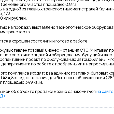
) земельного участка площадью 0,8 га.
на одной из главных транспортных магистралей Калинин
, 173.
,8 млн рублей.
тью на продажу выставлено технологическое оборудова
ия транспорта.
тся в хорошем состоянии и готово к работе.
жу выставлен готовый бизнес – станция СТО. Учитывая 
рошее состояние зданий и оборудования, будущий инвес
рспективный проект по обслуживанию автомобилей», – г
 департамента по работе с проблемными и непрофильным
ого комплекса входят: два административно-бытовых корп
(434,5 кв.м), два здания для бытового обслуживания (280,4
л площадью 349 кв. м.
цией об объекте продажи можно ознакомиться
на сайте
АД)