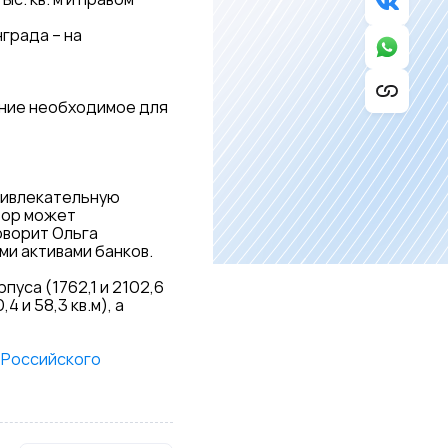
града – на
ние необходимое для
привлекательную
тор может
оворит Ольга
и активами банков.
уса (1762,1 и 2102,6
 и 58,3 кв.м), а
 Российского