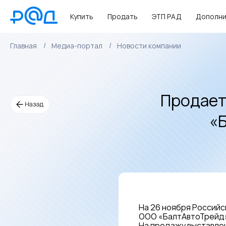
Купить
Продать
ЭТП РАД
Дополни
Главная
Медиа-портал
Новости компании
Продает
Назад
«
На 26 ноября Российс
ООО «БалтАвтоТрейд
На продажу выставлен