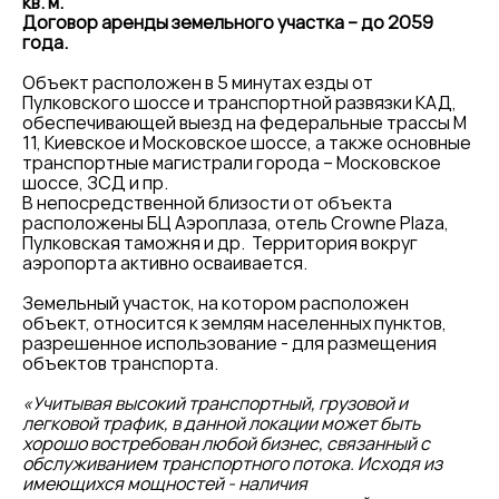
кв. м.
Договор аренды земельного участка – до 2059
года.
Объект расположен в 5 минутах езды от
Пулковского шоссе и транспортной развязки КАД,
обеспечивающей выезд на федеральные трассы М
11, Киевское и Московское шоссе, а также основные
транспортные магистрали города – Московское
шоссе, ЗСД и пр.
В непосредственной близости от объекта
расположены БЦ Аэроплаза, отель Crowne Plaza,
Пулковская таможня и др. Территория вокруг
аэропорта активно осваивается.
Земельный участок, на котором расположен
объект, относится к землям населенных пунктов,
разрешенное использование - для размещения
объектов транспорта.
«Учитывая высокий транспортный, грузовой и
легковой трафик, в данной локации может быть
хорошо востребован любой бизнес, связанный с
обслуживанием транспортного потока. Исходя из
имеющихся мощностей - наличия