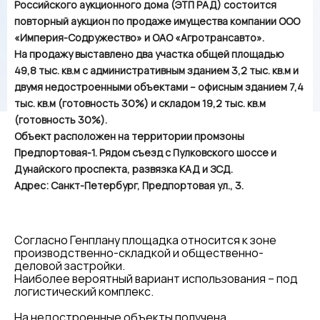
Российского аукционного дома (ЭТП РАД) состоится
повторный аукцион по продаже имущества компании ООО
«Империя-Содружество» и ОАО «Агротрансавто».
На продажу выставлено два участка общей площадью
49,8 тыс. кв.м с административным зданием 3,2 тыс. кв.м и
двумя недостроенными объектами – офисным зданием 7,4
тыс. кв.м (готовность 30%) и складом 19,2 тыс. кв.м
(готовность 30%).
Объект расположен на территории промзоны
Предпортовая-1. Рядом съезд с Пулковского шоссе и
Дунайского проспекта, развязка КАД и ЗСД.
Адрес: Санкт-Петербург, Предпортовая ул., 3.
Согласно Генплану площадка относится к зоне
производственно-складкой и общественно-
деловой застройки.
Наиболее вероятный вариант использования – под
логистический комплекс.
На недостроенные объекты получена