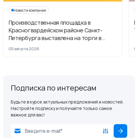
Новости компании
Производственная площадка в
Г
Красногвардейском районе Санкт-
Т
Петербурга выставлена на торги в
рамках приватизации
05 августа 2026
04
Подписка по интересам
Будьте в курсе актуальных предложений и новостей.
Настройте подписку и получайте только самое
важное для вас!