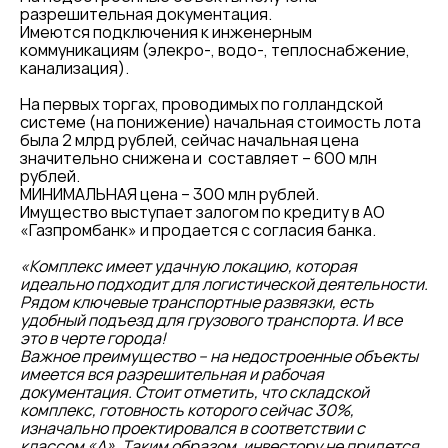
разрешительная документация.
Имеются подключения к инженерным
коммуникациям (элекро-, водо-, теплоснабжение,
канализация).
На первых торгах, проводимых по голландской
системе (на понижение) начальная стоимость лота
была 2 млрд рублей, сейчас начальная цена
значительно снижена и составляет – 600 млн
рублей.
МИНИМАЛЬНАЯ цена – 300 млн рублей.
Имущество выступает залогом по кредиту в АО
«Газпромбанк» и продается с согласия банка.
«Комплекс имеет удачную локацию, которая
идеально подходит для логистической деятельности.
Рядом ключевые транспортные развязки, есть
удобный подъезд для грузового транспорта. И все
это в черте города!
Важное преимущество – на недостроенные объекты
имеется вся разрешительная и рабочая
документация. Стоит отметить, что складской
комплекс, готовность которого сейчас 30%,
изначально проектировался в соответствии с
классом «А». Таким образом, инвестору не придется