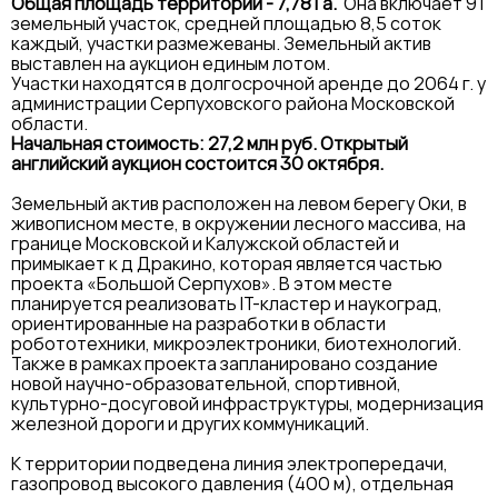
Общая площадь территории - 7,78 Га.
Она включает 91
земельный участок, средней площадью 8,5 соток
каждый, участки размежеваны. Земельный актив
выставлен на аукцион единым лотом.
Участки находятся в долгосрочной аренде до 2064 г. у
администрации Серпуховского района Московской
области.
Начальная стоимость: 27,2 млн руб. Открытый
английский аукцион состоится 30 октября.
Земельный актив расположен на левом берегу Оки, в
живописном месте, в окружении лесного массива, на
границе Московской и Калужской областей и
примыкает к д Дракино, которая является частью
проекта «Большой Серпухов». В этом месте
планируется реализовать IT-кластер и наукоград,
ориентированные на разработки в области
робототехники, микроэлектроники, биотехнологий.
Также в рамках проекта запланировано создание
новой научно-образовательной, спортивной,
культурно-досуговой инфраструктуры, модернизация
железной дороги и других коммуникаций.
К территории подведена линия электропередачи,
газопровод высокого давления (400 м), отдельная