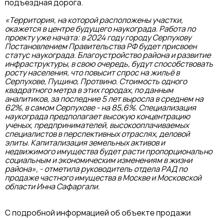
подъездная дорога.
«Территория, на которой расположены участки,
окажется в центре будущего наукограда. Работа по
проекту уже начата: в 2024 году городу Серпухову
Постановлением Правительства РФ будет присвоен
статус наукограда. Благоустройство района и развитие
инфраструктуры, в свою очередь, будут способствовать
росту населения, что повысит спрос на жильё в
Серпухове, Пущино, Протвино. Стоимость одного
квадратного метра в этих городах, по данным
аналитиков, за последние 5 лет выросла в среднем на
62%, в самом Серпухове - на 85,6%. Специализация
наукограда предполагает высокую концентрацию
ученых, предпринимателей, высокооплачиваемых
специалистов в перспективных отраслях, деловой
элиты. Капитализация земельных активов и
недвижимого имущества будет расти пропорционально
социальным и экономическим изменениям в жизни
района», - отметила руководитель отдела РАД по
продаже частного имущества в Москве и Московской
области Инна Сафаргали.
С подробной информацией об объекте продажи