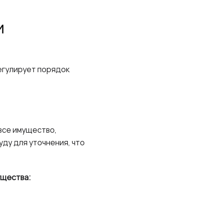
и
егулирует порядок
все имущество,
ду для уточнения, что
ущества: