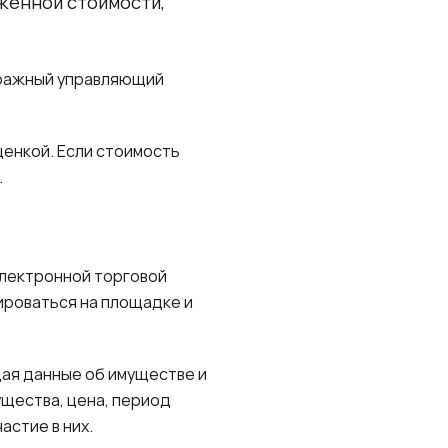
иженной стоимости,
тражный управляющий
енкой. Если стоимость
.
электронной торговой
ироваться на площадке и
ая данные об имуществе и
ущества, цена, период
астие в них.