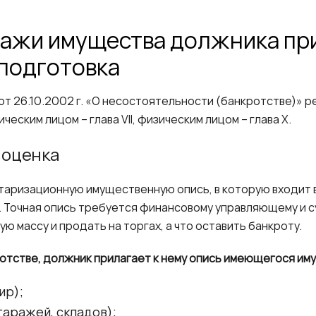
ажи имущества должника пр
 подготовка
т 26.10.2002 г. «О несостоятельности (банкротстве)» р
ским лицом – глава VII, физическим лицом – глава Х.
 оценка
таризационную имущественную опись, в которую входит 
Точная опись требуется финансовому управляющему и су
ю массу и продать на торгах, а что оставить банкроту.
ротстве, должник прилагает к нему опись имеющегося им
ир);
гаражей, складов);