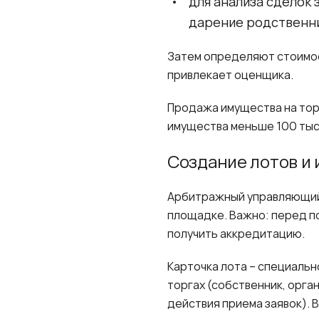
для анализа сделок 
дарение родственник
Затем определяют стоимос
привлекает оценщика.
Продажа имущества на тор
имущества меньше 100 тыся
Создание лотов и
Арбитражный управляющий 
площадке. Важно: перед по
получить аккредитацию.
Карточка лота – специаль
торгах (собственник, орга
действия приема заявок). В