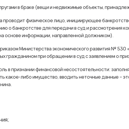
ругами в браке (вещи и недвижимые объекты, принадле
 проводит физическое лицо, инициирующее банкротство
ению о банкротстве для передачи в суд и рассмотрения 
а основе информации, направленной должником).
риказом Министерства экономического развития № 530
х гражданином при обращении в суд с заявлением о при
оль в признании финансовой несостоятельности: заполня
ть какое-либо имущество, вводить неточные данные – эт
нина.
ния;
;