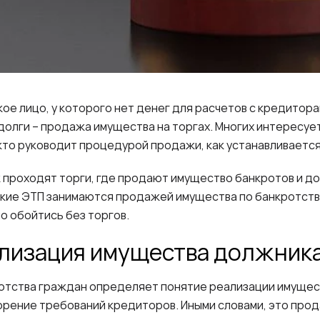
е лицо, у которого нет денег для расчетов с кредитора
долги – продажа имущества на торгах. Многих интересует
кто руководит процедурой продажи, как устанавливается
к проходят торги, где продают имущество банкротов и до
акие ЭТП занимаются продажей имущества по банкротству
о обойтись без торгов.
ализация имущества должника
тства граждан определяет понятие реализации имущест
рение требований кредиторов. Иными словами, это прод