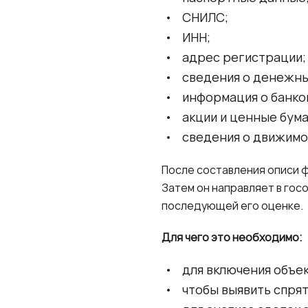
СНИЛС;
ИНН;
адрес регистрации;
сведения о денежны
информация о банков
акции и ценные бума
сведения о движимо
После составления описи
Затем он направляет в го
последующей его оценке.
Для чего это необходимо:
для включения объек
чтобы выявить спря