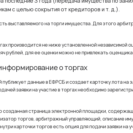
за последние 3 года (передача имущества по зан
ам с целью сокрытия от кредиторов и т. д.).
ть выставляемого на торги имущества. Для этого арби
гах производится не ниже установленной независимой оц
ч рублей, для ее оценки можно не привлекать оценщика
 информирование о торгах
публикует данные в ЕФРСБ и создает карточку лота на 
дачей заявки на участие в торгах необходимо зарегистр
но созданная страница электронной площадки, содержащ
низатор торгов, арбитражный управляющий, описание им
нутри карточки торгов есть опция для подачи заявки на уч