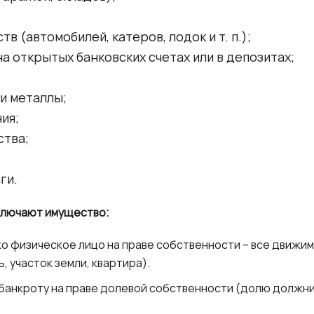
;
в (автомобилей, катеров, лодок и т. п.);
 открытых банковских счетах или в депозитах;
и металлы;
ия;
ства;
ги.
включают имущество:
о физическое лицо на праве собственности – все движи
 участок земли, квартира).
банкроту на праве долевой собственности (долю должни