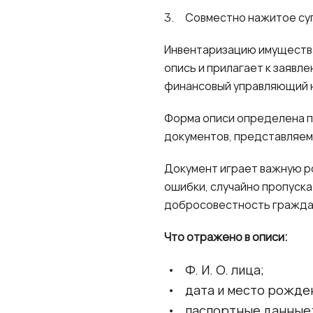
Совместно нажитое суп
Инвентаризацию имущества
опись и прилагает к заявл
финансовый управляющий н
Форма описи определена п
документов, представляемы
Документ играет важную р
ошибки, случайно пропуска
добросовестность гражда
Что отражено в описи:
Ф. И. О. лица;
дата и место рожде
паспортные данные