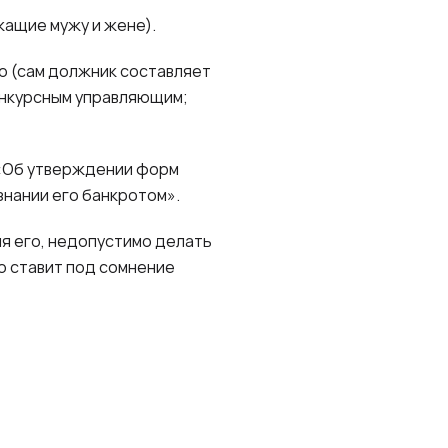
жащие мужу и жене).
 (сам должник составляет
конкурсным управляющим;
 «Об утверждении форм
знании его банкротом».
я его, недопустимо делать
о ставит под сомнение