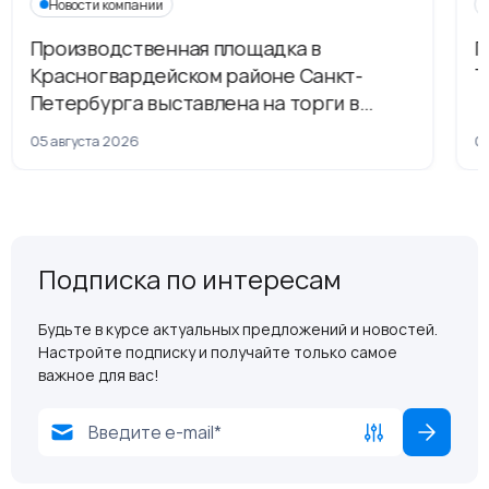
Новости компании
Производственная площадка в
Г
Красногвардейском районе Санкт-
Т
Петербурга выставлена на торги в
рамках приватизации
05 августа 2026
04
Подписка по интересам
Будьте в курсе актуальных предложений и новостей.
Настройте подписку и получайте только самое
важное для вас!