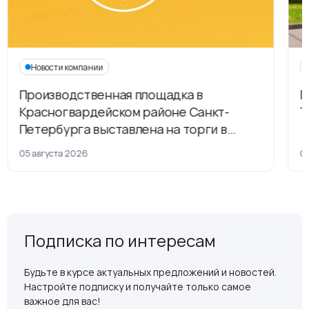
Новости компании
Производственная площадка в
Г
Красногвардейском районе Санкт-
Т
Петербурга выставлена на торги в
рамках приватизации
05 августа 2026
04
Подписка по интересам
Будьте в курсе актуальных предложений и новостей.
Настройте подписку и получайте только самое
важное для вас!