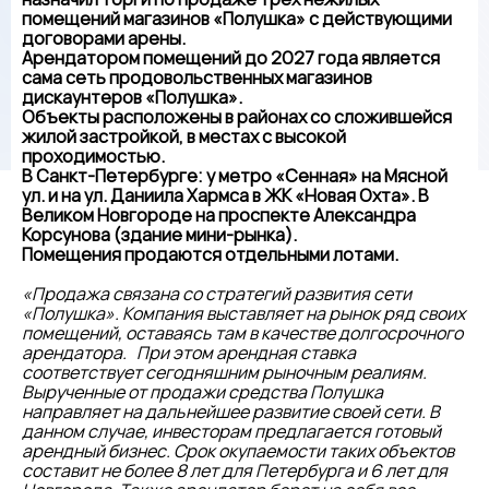
помещений магазинов «Полушка» с действующими
договорами арены.
Арендатором помещений до 2027 года является
сама сеть продовольственных магазинов
дискаунтеров «Полушка».
Объекты расположены в районах со сложившейся
жилой застройкой, в местах с высокой
проходимостью.
В Санкт-Петербурге: у метро «Сенная» на Мясной
ул. и на ул. Даниила Хармса в ЖК «Новая Охта». В
Великом Новгороде на проспекте Александра
Корсунова (здание мини-рынка).
Помещения продаются отдельными лотами.
«Продажа связана со стратегий развития сети
«Полушка». Компания выставляет на рынок ряд своих
помещений, оставаясь там в качестве долгосрочного
арендатора. При этом арендная ставка
соответствует сегодняшним рыночным реалиям.
Вырученные от продажи средства Полушка
направляет на дальнейшее развитие своей сети. В
данном случае, инвесторам предлагается готовый
арендный бизнес. Срок окупаемости таких объектов
составит не более 8 лет для Петербурга и 6 лет для