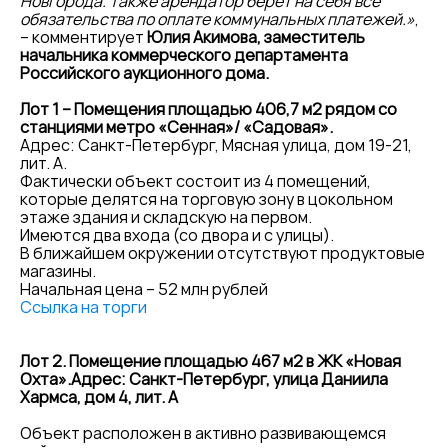
Новгорода. Также арендатор берет на себя все
обязательства по оплате коммунальных платежей.»
,
– комментирует
Юлия Акимова, заместитель
начальника коммерческого департамента
Российского аукционного дома.
Лот 1 – Помещения площадью 406,7 м2 рядом со
станциями метро «Сенная»/ «Садовая».
Адрес: Санкт-Петербург, Мясная улица, дом 19-21,
лит. А.
Фактически объект состоит из 4 помещений,
которые делятся на торговую зону в цокольном
этаже здания и складскую на первом.
Имеются два входа (со двора и с улицы).
В ближайшем окружении отсутствуют продуктовые
магазины.
Начальная цена – 52 млн рублей
Ссылк
а на торги
Лот 2. Помещение площадью 467 м2 в ЖК «Новая
Охта».Адрес: Санкт-Петербург, улица Даниила
Хармса, дом 4, лит. А
Объект расположен в активно развивающемся