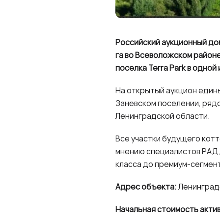
Российский аукционный до
га во Всеволожском район
поселка Terra Park в одно
На открытый аукцион едины
Заневском поселении, ряд
Ленинградской области.
Все участки будущего котт
мнению специалистов РАД,
класса до премиум-сегмент
Адрес объекта:
Ленинградс
Начальная стоимость актива