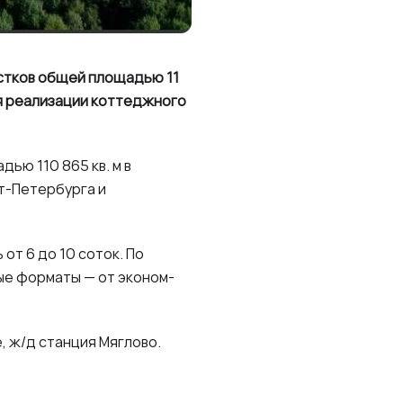
астков общей площадью 11
я реализации коттеджного
ью 110 865 кв. м в
т-Петербурга и
от 6 до 10 соток. По
ые форматы — от эконом-
, ж/д станция Мяглово.