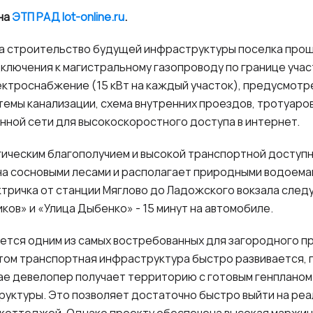
на
ЭТП РАД
lot
-
online
.
ru
.
а строительство будущей инфраструктуры поселка прошл
лючения к магистральному газопроводу по границе учас
ектроснабжение (15 кВт на каждый участок), предусмотр
темы канализации, схема внутренних проездов, тротуаров
нной сети для высокоскоростного доступа в интернет.
гическим благополучием и высокой транспортной доступ
а сосновыми лесами и располагает природными водоема
ектричка от станции Мяглово до Ладожского вокзала следу
ов» и «Улица Дыбенко» - 15 минут на автомобиле.
ется одним из самых востребованных для загородного п
этом транспортная инфраструктура быстро развивается, 
чае девелопер получает территорию с готовым генплано
руктуры. Это позволяет достаточно быстро выйти на ре
 коттеджей. Однако проекту обеспечена высокая маржин