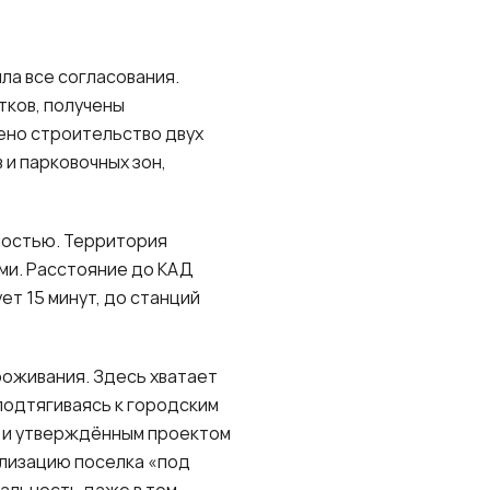
а все согласования.
тков, получены
ено строительство двух
 и парковочных зон,
ностью. Территория
ми. Расстояние до КАД
ет 15 минут, до станций
роживания. Здесь хватает
подтягиваясь к городским
м и утверждённым проектом
ализацию поселка «под
альность даже в том