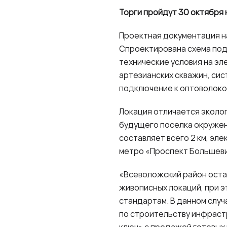
Торги пройдут 30 октября 
Проектная документация н
Спроектирована схема подк
технические условия на эл
артезианских скважин, сис
подключение к оптоволоко
Локация отличается эколо
будущего поселка окружен
составляет всего 2 км, эл
метро «Проспект Большевик
«Всеволожский район оста
живописных локаций, при 
стандартам. В данном слу
по строительству инфраст
ключ» с продажей готовых