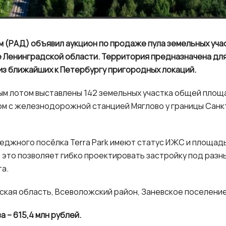
м (РАД) объявил аукцион по продаже пула земельных уч
е Ленинградской области. Территория предназначена дл
й из ближайших к Петербургу пригородных локаций.
м лотом выставлены 142 земельных участка общей площад
ом с железнодорожной станцией Мяглово у границы Санк
еджного посёлка Terra Park имеют статус ИЖС и площадь 
 это позволяет гибко проектировать застройку под разн
а.
кая область, Всеволожский район, Заневское поселение
 – 615,4 млн рублей.