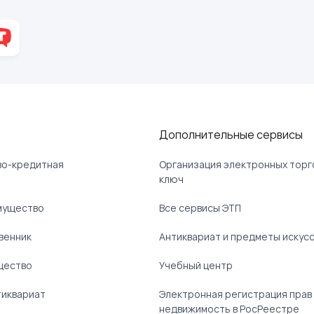
Дополнительные сервисы
ово-кредитная
Организация электронных торг
ключ
мущество
Все сервисы ЭТП
венник
Антиквариат и предметы искус
щество
Учебный центр
тиквариат
Электронная регистрация прав
недвижимость в РосРеестре