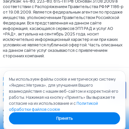
закупкам: 44-ФЗ, 223-ФЗ, 615-ПП РФ. Основан 31.08.2009 в
соответствии с Распоряжением Правительства РФ № 1186-р
от 19.08.2009. Является федеральным агентом по продаже
имущества, уполномоченным Правительством Российской
Федерации. Вся представленная на данном сайте
информация, касающаяся сервисов ЭТП РАД и услуг АО
«РАД», актуальна на сентябрь 2025 года, носит
исключительно информационный характер и ни при каких
условиях не является публичной офертой. Часть описанных
на данном сайте услуг оказываются с привлечением
сторонних компаний.
Пользовательское соглашение
Мы используем файлы cookie и метрическую систему
Политика АО "РАД" в отношении обработки персональных
«Яндекс.Метрика», для улучшения Вашего
данных
взаимодействия с нашим веб-сайтом и корректной его
Политика обработки файлов cookie
работы. Нажимая на кнопку «Принять» Вы выражаете
Карта сайта
согласие на их использование и с
Политикой
обработки файлов cookie
© 2009 - 2026 АО «Российский аукционный дом»
Приложение «РАД Каталог»
универсальная торговая площадка. Все права защищены.
Принять
Теперь у вас в кармане все торги ЭТП РАД Lot-online
Создание сайта:
Alt It Solutions