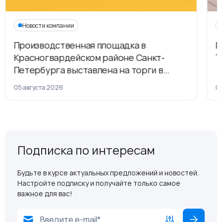
Новости компании
Производственная площадка в
Г
Красногвардейском районе Санкт-
Т
Петербурга выставлена на торги в
рамках приватизации
05 августа 2026
04
Подписка по интересам
Будьте в курсе актуальных предложений и новостей.
Настройте подписку и получайте только самое
важное для вас!