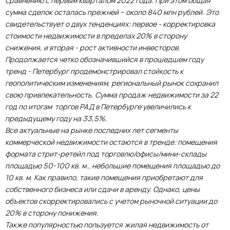
сравнению с первым кварталом 2022 года. При этом общая
сумма сделок осталась прежней – около 840 млн рублей. Это
свидетельствует о двух тенденциях: первое - корректировка
стоимости недвижимости в пределах 20% в сторону
снижения, и вторая - рост активности инвесторов.
Продолжается четко обозначившийся в прошедшем году
тренд - Петербург продемонстрировал стойкость к
геополитическим изменениям, региональный рынок сохранил
свою привлекательность. Сумма продаж недвижимости за 22
год по итогам торгов РАД в Петербурге увеличились к
предыдущему году на 33,5%.
Все актуальные на рынке последних лет сегменты
коммерческой недвижимости остаются в тренде: помещения
формата стрит-ретейл под торговлю/офисы/мини-склады
площадью 50-100 кв. м., небольшие помещения площадью до
10 кв. м. Как правило, такие помещения приобретают для
собственного бизнеса или сдачи в аренду. Однако, цены
объектов скорректировались с учетом рыночной ситуации до
20% в сторону понижения.
Также популярностью пользуется жилая недвижимость от