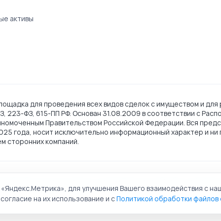
ые активы
ощадка для проведения всех видов сделок с имуществом и для 
, 223-ФЗ, 615-ПП РФ. Основан 31.08.2009 в соответствии с Рас
лномоченным Правительством Российской Федерации. Вся предс
2025 года, носит исключительно информационный характер и ни 
ем сторонних компаний.
ии обработки персональных данных
Политика обработки файлов 
 «Яндекс.Метрика», для улучшения Вашего взаимодействия с на
льная торговая площадка. Все права защищены.
согласие на их использование и с
Политикой обработки файлов 