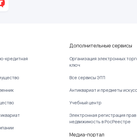
Дополнительные сервисы
ово-кредитная
Организация электронных торг
ключ
мущество
Все сервисы ЭТП
венник
Антиквариат и предметы искус
щество
Учебный центр
тиквариат
Электронная регистрация прав
недвижимость в РосРеестре
мпании
Медиа-портал