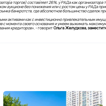
тора торгов) составляет 26%, у РАДа как организатора то
ком аукционе без понижения или с ростом цены у РАДа пр
рынка банкротств, где абсолютное большинство сделок про
ными активами как с инвестиционно привлекательным имуще
ов с момента своего основания и умеем выжимать максимум
вания кредиторов»
, - говорит
Ольга Желудкова, заместит