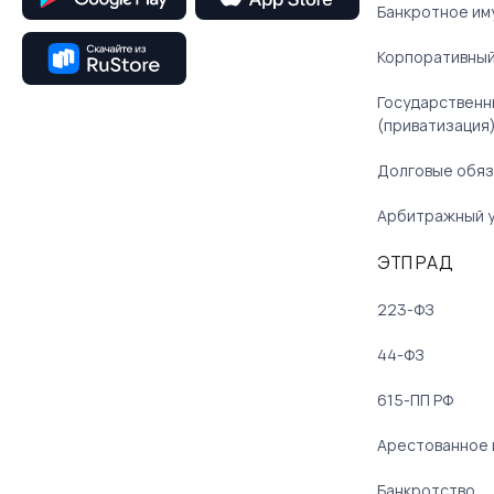
Банкротное им
Корпоративный
Государственн
(приватизация
Долговые обяз
Арбитражный 
ЭТП РАД
223-ФЗ
44-ФЗ
615-ПП РФ
Арестованное
Банкротство