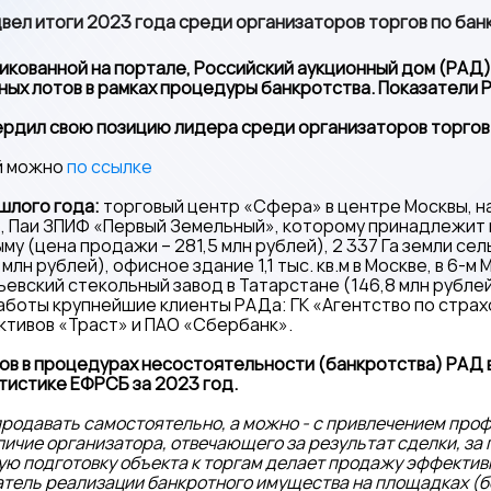
вел итоги 2023 года среди организаторов торгов по бан
икованной на портале, Российский аукционный дом (РАД)
ных лотов в рамках процедуры банкротства. Показатели Р
ердил свою позицию лидера среди организаторов торгов 
й можно
по ссылке
шлого года:
торговый центр «Сфера» в центре Москвы, н
), Паи ЗПИФ «Первый Земельный», которому принадлежит
му (цена продажи – 281,5 млн рублей), 2 337 Га земли се
лн рублей), офисное здание 1,1 тыс. кв.м в Москве, в 6-м 
ьевский стекольный завод в Татарстане (146,8 млн рублей
боты крупнейшие клиенты РАДа: ГК «Агентство по страх
ктивов «Траст» и ПАО «Сбербанк».
ов в процедурах несостоятельности (банкротства) РАД 
тистике ЕФРСБ за 2023 год.
родавать самостоятельно, а можно - с привлечением про
личие организатора, отвечающего за результат сделки, за
ую подготовку объекта к торгам делает продажу эффективн
тель реализации банкротного имущества на площадках (б