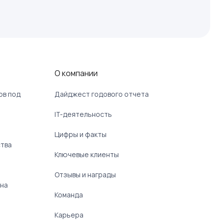
О компании
ов под
Дайджест годового отчета
IT-деятельность
Цифры и факты
ства
Ключевые клиенты
Отзывы и награды
 на
Команда
Карьера