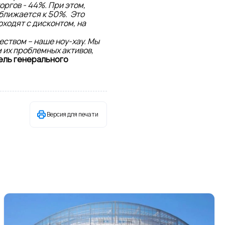
ргов - 44%. При этом,
иближается к 50%. Это
ходят с дисконтом, на
ством – наше ноу-хау. Мы
 их проблемных активов,
ель генерального
Версия для печати