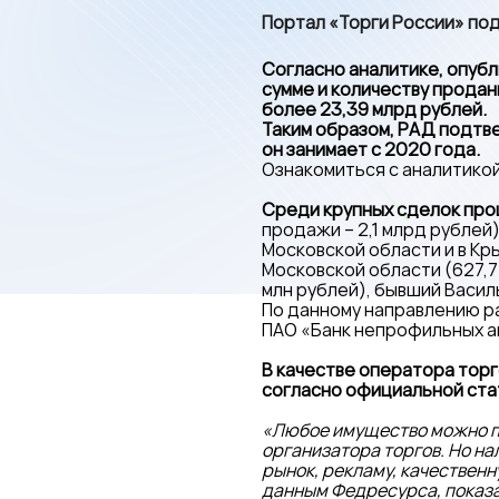
Портал «Торги России» под
Согласно аналитике, опубл
сумме и количеству продан
более 23,39 млрд рублей.
Таким образом, РАД подтв
он занимает с 2020 года.
Ознакомиться с аналитико
Среди крупных сделок про
продажи – 2,1 млрд рублей
Московской области и в Кры
Московской области (627,7 м
млн рублей), бывший Васил
По данному направлению ра
ПАО «Банк непрофильных а
В качестве оператора торг
согласно официальной ста
«Любое имущество можно п
организатора торгов. Но на
рынок, рекламу, качественн
данным Федресурса, показа