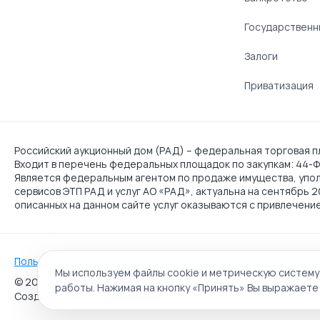
Государственн
Залоги
Приватизация
Российский аукционный дом (РАД) – федеральная торговая пл
Входит в перечень федеральных площадок по закупкам: 44-ФЗ
Является федеральным агентом по продаже имущества, упо
сервисов ЭТП РАД и услуг АО «РАД», актуальна на сентябрь 
описанных на данном сайте услуг оказываются с привлечени
Пользовательское соглашение
Политика АО "РАД" в отношен
Мы используем файлы cookie и метрическую систему
© 2009 - 2026 АО «Российский аукционный дом» универса
работы. Нажимая на кнопку «Принять» Вы выражаете 
Создание сайта:
Alt It Solutions