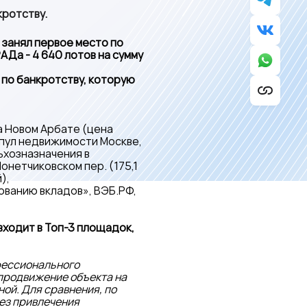
кротству.
 занял первое место по
АДа - 4 640 лотов на сумму
по банкротству, которую
а Новом Арбате (цена
 пул недвижимости Москве,
льхозназначения в
Монетчиковском пер. (175,1
),
ованию вкладов», ВЭБ.РФ,
входит в Топ-3 площадок,
фессионального
 продвижение объекта на
ой. Для сравнения, по
ез привлечения