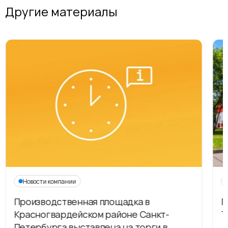
Другие материалы
Новости компании
Производственная площадка в
Г
Красногвардейском районе Санкт-
Т
Петербурга выставлена на торги в