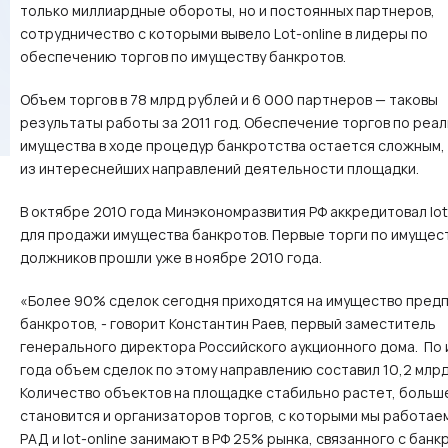
только миллиардные обороты, но и постоянных партнеров,
сотрудничество с которыми вывело Lot-online в лидеры по
обеспечению торгов по имуществу банкротов.
Объем торгов в 78 млрд рублей и 6 000 партнеров — таковы
результаты работы за 2011 год. Обеспечение торгов по реа
имущества в ходе процедур банкротства остается сложным,
из интереснейших направлений деятельности площадки.
В октябре 2010 года Минэкономразвития РФ аккредитовал lot
для продажи имущества банкротов. Первые торги по имущес
должников прошли уже в ноябре 2010 года.
«Более 90% сделок сегодня приходятся на имущество пред
банкротов, - говорит Константин Раев, первый заместитель
генерального директора Российского аукционного дома. По 
года объем сделок по этому направлению составил 10,2 млрд
Количество объектов на площадке стабильно растет, больш
становится и организаторов торгов, с которыми мы работае
РАД и lot-online занимают в РФ 25% рынка, связанного с банк