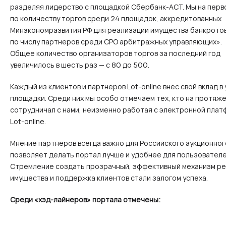
разделяя лидерство с площадкой Сбербанк-АСТ. Мы на перв
по количеству торгов среди 24 площадок, аккредитованных
Минэкономразвития РФ для реализации имущества банкротов
по числу партнеров среди СРО арбитражных управляющих».
Общее количество организаторов торгов за последний год
увеличилось в шесть раз — с 80 до 500.
Каждый из клиентов и партнеров Lot-online внес свой вклад в
площадки. Среди них мы особо отмечаем тех, кто на протяже
сотрудничал с нами, неизменно работая с электронной пла
Lot-online.
Мнение партнеров всегда важно для Российского аукционног
позволяет делать портал лучше и удобнее для пользователе
Стремление создать прозрачный, эффективный механизм р
имущества и поддержка клиентов стали залогом успеха.
Среди «хэд-лайнеров» портала отмечены: