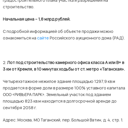
градостроительного плана участка и разрешения на
строительство.
Начальная цена – 1,8 млрд рублей.
С подробной информацией об объекте продажи можно
ознакомиться на
сайте
Российского аукционного дома (РАД).
2.
Лот под строительство камерного офиса класса А или B+ в
3 км от Кремля, в 10 минутах ходьбы от ст. метро «Таганская».
Четырехэтажное нежилое здание площадью 1297,9 кв.м
продается в форме доли в размере 100% уставного капитала
ООО «РИВЬЕРА ПАРК». Земельный участок под зданием
площадью 823 кв.м находится в долгосрочной аренде до
сентября 2058 г.
Адрес: Москва, МО Таганский, пер. Большой Ватин, д. 4, стр. 1.