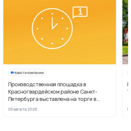
Новости компании
Производственная площадка в
Г
Красногвардейском районе Санкт-
Т
Петербурга выставлена на торги в
рамках приватизации
05 августа 2026
04