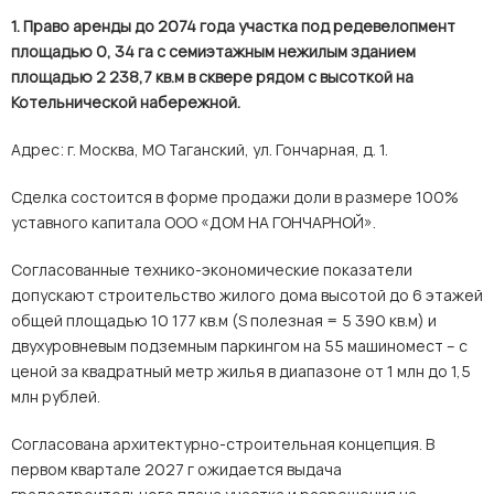
1. Право аренды до 2074 года участка под редевелопмент
площадью 0, 34 га с семиэтажным нежилым зданием
площадью 2 238,7 кв.м в сквере рядом с высоткой на
Котельнической набережной.
Адрес: г. Москва, МО Таганский, ул. Гончарная, д. 1.
Сделка состоится в форме продажи доли в размере 100%
уставного капитала ООО «ДОМ НА ГОНЧАРНОЙ».
Согласованные технико-экономические показатели
допускают строительство жилого дома высотой до 6 этажей
общей площадью 10 177 кв.м (
S
полезная = 5 390 кв.м) и
двухуровневым подземным паркингом на 55 машиномест – с
ценой за квадратный метр жилья в диапазоне от 1 млн до 1,5
млн рублей.
Согласована архитектурно-строительная концепция. В
первом квартале 2027 г ожидается выдача