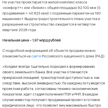
На участке проектируется жилой комплекс класса
«комфорт+» или «бизнес» общей площадью 62 100 кв.м (
S
продаваемая = 40 825 кв.м) с подземным паркингом на 190
машиномест. Выдача градостроительного плана участка и
разрешения на строительство ожидается в четвертом
квартале 2026 года.
Начальная цена – 1,97 млрд рублей.
С подробной информацией об объекте продажи можно
ознакомиться на
сайте
Российского аукционного дома (РАД).
«Холдинг всегда тщательно подходил к формированию
своего земельного банка. Все участки отличаются
прекрасной локацией, транспортной доступностью и, как
следствие, высокой ликвидностью. По каждому лоту ведется
проектная работа, согласованы технико-экономические
показатели, идет стадия получения ГПЗУ и РНП. В каждом
случае инвестор получает продуманный проект и готовое
юридическое лицо, что позволит ему максимально быстро