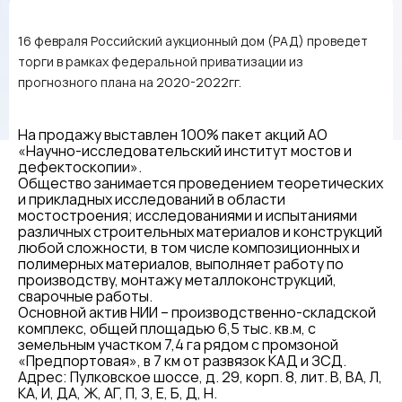
16 февраля Российский аукционный дом (РАД) проведет
торги в рамках федеральной приватизации из
прогнозного плана на 2020-2022гг.
На продажу выставлен 100% пакет акций АО
«Научно-исследовательский институт мостов и
дефектоскопии».
Общество занимается проведением теоретических
и прикладных исследований в области
мостостроения; исследованиями и испытаниями
различных строительных материалов и конструкций
любой сложности, в том числе композиционных и
полимерных материалов, выполняет работу по
производству, монтажу металлоконструкций,
сварочные работы.
Основной актив НИИ – производственно-складской
комплекс, общей площадью 6,5 тыс. кв.м, с
земельным участком 7,4 га рядом с промзоной
«Предпортовая», в 7 км от развязок КАД и ЗСД.
Адрес: Пулковское шоссе, д. 29, корп. 8, лит. В, ВА, Л,
КА, И, ДА, Ж, АГ, П, З, Е, Б, Д, Н.