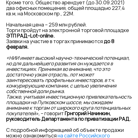
Кроме того, Общество арендует (до 30.09.2021)
два офисных помещения, общей площадью 227,4
кв.м, на Московском пр., 22М.
Начальная цена – 259 млн рублей.
Торги пройдут на электронной торговой площадке
ЭТП РАД–Lot-online.
Заявки на участие в торгах принимаются
до 8
февраля.
«НИИ имеет высокий научно-технический потенциал,
но для дальнейшего развития он нуждается в
инвестициях. Принимая во внимание, что это
достаточно узкая отрасль, лот может
заинтересовать профильных инвесторов, в т.ч.
конкурирующие компании, с целью увеличения
собственной доли рынка.
Также, учитывая инвестиционную привлекательность
площадки на Пулковском шоссе, мы ожидаем
внимание к торгам от широкого круга потенциальных
покупателей»,
– говорит
Грнгорий Начинкин,
руководитель Департамента по приватизации РАД.
С подробной информацией об объекте продажи
можно ознакомиться
на сайте Российского