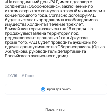
«На сегодняшний день РАД имеет договор с
холдингом «Оборонсервис», заключенный по
итогам открытого конкурса, который мы выиграли в
конце прошлого года. Согласно договору РАД
будет выступать продавцом высвобождаемого
имущества Холдинга в течение трех лет.
Ближайшие торги назначены на 16 апреля. На
продажу выставлена территория под
редевелопмент площадью 1 га. в Иркутске.
Кроме того, РАД будет проводить аукционы по
сдаче в аренду имущества Оборонсервиса» (Ольга
Желудкова, руководитель департамента
Российского аукционного дома).
#СПб
#Торги
Версия для печати
Поделиться