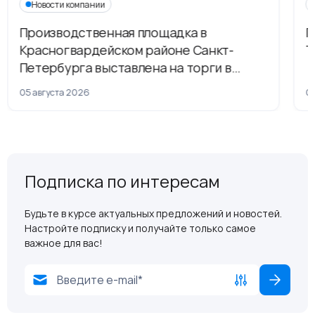
Новости компании
Производственная площадка в
Г
Красногвардейском районе Санкт-
Т
Петербурга выставлена на торги в
рамках приватизации
05 августа 2026
04
Подписка по интересам
Будьте в курсе актуальных предложений и новостей.
Настройте подписку и получайте только самое
важное для вас!