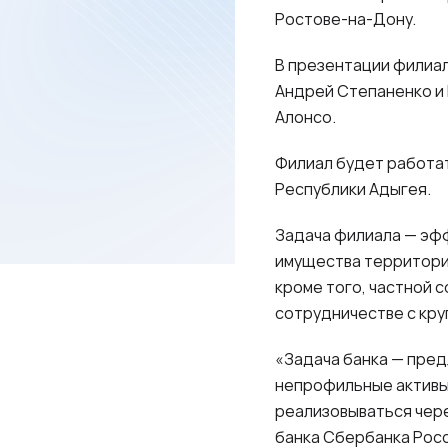
Ростове-на-Дону.
В презентации филиа
Андрей Степаненко и
Алонсо.
Филиал будет работат
Республики Адыгея.
Задача филиала — эф
имущества территориал
кроме того, частной 
сотрудничестве с кру
«Задача банка — пред
непрофильные активы
реализовываться чер
банка Сбербанка Росс