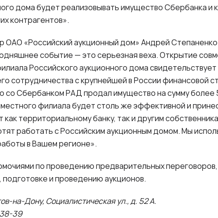
ного дома будет реализовывать имущество Сбербанка и 
гих контрагентов».
р ОАО «Российский аукционный дом» Андрей Степаненко
годняшнее событие — это серьезная веха. Открытие сов
филиала Российского аукционного дома свидетельствует
о сотрудничества с крупнейшей в России финансовой ст
 со Сбербанком РАД продал имущество на сумму более 5
а местного филиала будет столь же эффективной и прин
 как территориальному банку, так и другим собственник
отят работать с Российским аукционным домом. Мы исполь
работы в Вашем регионе».
омочиями по проведению предварительных переговоров
 подготовке и проведению аукционов.
ов-на-Дону, Социалистическая ул., д. 52 А.
-38-39