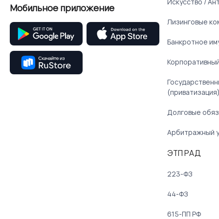
Искусство / Ан
Мобильное приложение
Лизинговые ко
Банкротное им
Корпоративный
Государственн
(приватизация
Долговые обяз
Арбитражный 
ЭТП РАД
223-ФЗ
44-ФЗ
615-ПП РФ