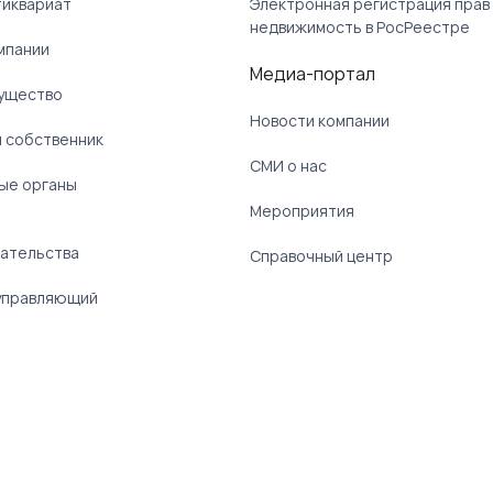
тиквариат
Электронная регистрация прав
недвижимость в РосРеестре
мпании
Медиа-портал
ущество
Новости компании
 собственник
СМИ о нас
ые органы
)
Мероприятия
ательства
Справочный центр
управляющий