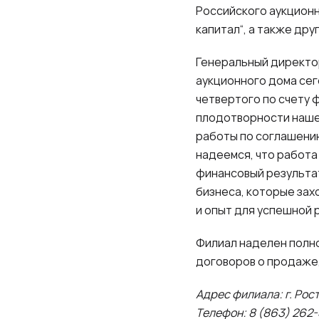
Российского аукцион
капитал“, а также дру
Генеральный директо
аукционного дома се
четвертого по счету 
плодотворности нашег
работы по соглашению
надеемся, что работ
финансовый результат
бизнеса, которые зах
и опыт для успешной 
Филиал наделен полн
договоров о продаже,
Адрес филиала: г. Рост
Телефон: 8 (863) 262