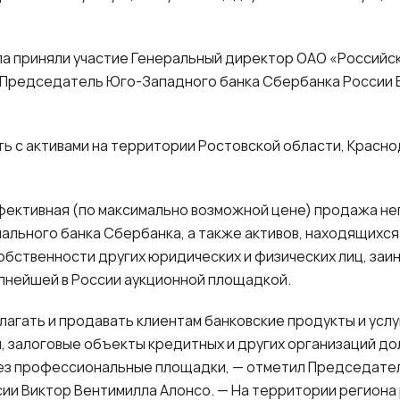
ла приняли участие Генеральный директор ОАО «Российс
 Председатель Юго-Западного банка Сбербанка России 
ь с активами на территории Ростовской области, Красно
фективная (по максимально возможной цене) продажа н
ьного банка Сбербанка, а также активов, находящихся у 
собственности других юридических и физических лиц, заи
пнейшей в России аукционной площадкой.
лагать и продавать клиентам банковские продукты и услу
, залоговые объекты кредитных и других организаций д
ез профессиональные площадки, — отметил Председате
ии Виктор Вентимилла Алонсо. — На территории региона