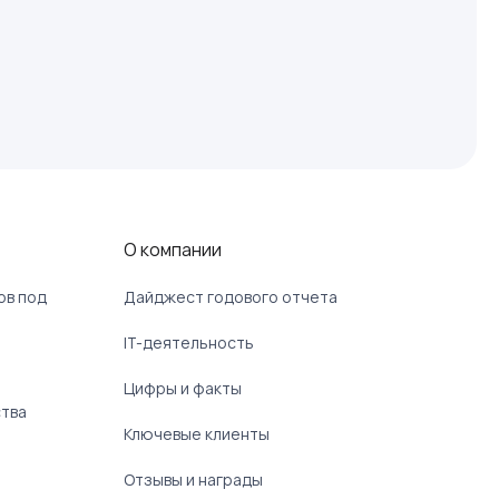
О компании
ов под
Дайджест годового отчета
IT-деятельность
Цифры и факты
ства
Ключевые клиенты
Отзывы и награды