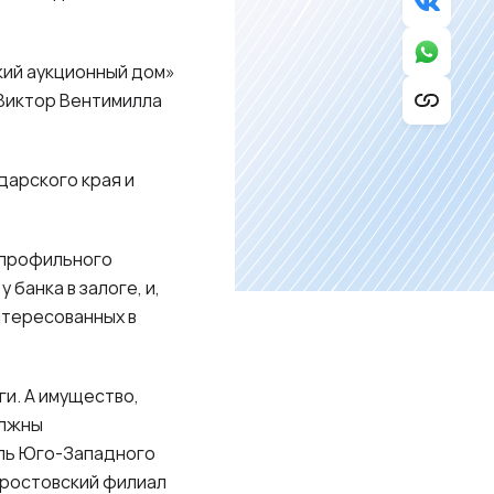
кий аукционный дом»
Виктор Вентимилла
дарского края и
епрофильного
банка в залоге, и,
нтересованных в
ги. А имущество,
олжны
ль Юго-Западного
 ростовский филиал