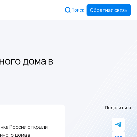
Обратная связь
Поиск
ного дома в
Поделиться
анка России открыли
нного дома в