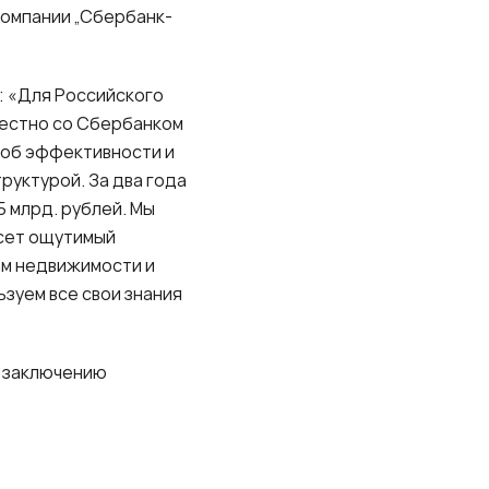
компании „Сбербанк-
: «Для Российского
местно со Сбербанком
 об эффективности и
руктурой. За два года
 млрд. рублей. Мы
есет ощутимый
ам недвижимости и
зуем все свои знания
, заключению