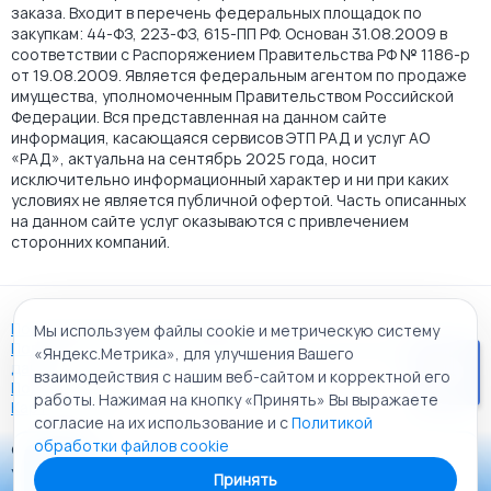
заказа. Входит в перечень федеральных площадок по
закупкам: 44-ФЗ, 223-ФЗ, 615-ПП РФ. Основан 31.08.2009 в
соответствии с Распоряжением Правительства РФ № 1186-р
от 19.08.2009. Является федеральным агентом по продаже
имущества, уполномоченным Правительством Российской
Федерации. Вся представленная на данном сайте
информация, касающаяся сервисов ЭТП РАД и услуг АО
«РАД», актуальна на сентябрь 2025 года, носит
исключительно информационный характер и ни при каких
условиях не является публичной офертой. Часть описанных
на данном сайте услуг оказываются с привлечением
сторонних компаний.
Пользовательское соглашение
Мы используем файлы cookie и метрическую систему
Политика АО "РАД" в отношении обработки персональных
«Яндекс.Метрика», для улучшения Вашего
данных
взаимодействия с нашим веб-сайтом и корректной его
Политика обработки файлов cookie
работы. Нажимая на кнопку «Принять» Вы выражаете
Карта сайта
согласие на их использование и с
Политикой
обработки файлов cookie
© 2009 - 2026 АО «Российский аукционный дом»
Приложение «РАД Каталог»
универсальная торговая площадка. Все права защищены.
Принять