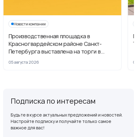
Новости компании
Производственная площадка в
Г
Красногвардейском районе Санкт-
Т
Петербурга выставлена на торги в
рамках приватизации
05 августа 2026
04
Подписка по интересам
Будьте в курсе актуальных предложений и новостей.
Настройте подписку и получайте только самое
важное для вас!