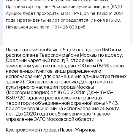
Организатор торгов - Российский аукционный дом (РАД).
Аукцион будет проходить на ЭТП РАД online 18 июня 2021
года. Претенденты на лот определятся 17 июня в 15:00.
Начальная цена лота - 181 426 038 руб.
Пятиэтажный особняк, общей площадью 950 кв.м.
расположен в Тверском районе Москвы по адресу:
Средний Каретный пер, д 7, строение 1 на
земельном участке площадью 700 кв.м (ВРИ: земли
населенных пунктов, виды разрешенного
использования: для размещения административных
зданий). Согласно заключению Департамента
культурного наследия города Москвы
(Мосгорнаследие) от 16.06.2020г. ДКН-16-13-
8397/20, здание расположено в границах
территории объединенной охранной зоны № 43,
при этом ограничений на использование объекта
нет. До 2020 года особняк занимало Главное
управление ЗАГС Московской области.
Как прокомментировал Павел Жирунов,