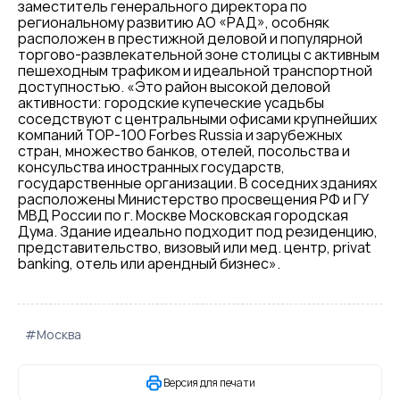
заместитель генерального директора по
региональному развитию АО «РАД», особняк
расположен в престижной деловой и популярной
торгово-развлекательной зоне столицы с активным
пешеходным трафиком и идеальной транспортной
доступностью. «Это район высокой деловой
активности: городские купеческие усадьбы
соседствуют с центральными офисами крупнейших
компаний TOP-100 Forbes Russia и зарубежных
стран, множество банков, отелей, посольства и
консульства иностранных государств,
государственные организации. В соседних зданиях
расположены Министерство просвещения РФ и ГУ
МВД России по г. Москве Московская городская
Дума. Здание идеально подходит под резиденцию,
представительство, визовый или мед. центр, privat
banking, отель или арендный бизнес».
#Москва
Версия для печати