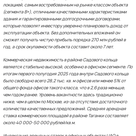
локацией, самым востребованным на рынке классом объекта
(сегмента В+), отличными качественными характеристиками
здания и гарантированными долгосрочными договорами,
которые позволят инвестору уверенно планировать доход от
эксплуатации объекта. Без дополнительных вложений он
сможет получать чистую прибыль порядка 270 млн рублей в
год, а срок окупаемости объекта составит около 7 лет.
Коммерческая недвижимость в районе Садового кольца
является стабильно высокой, особенно в офисном сегменте. По
итогам первого полугодия 2025 года внутри Садового кольца
было свободно всего 28,2 тыс. кв. м офисов или менее 5% от
общего фонда офисов такого класса, что в 2,6 раза меньше,
чем годом ранее. Уровень вакантности здесь традиционно
ниже, чем в целом по Москве, из-за отсутствия достаточного
количества качественных предложений. Средняя арендная
ставка коммерческих площадей в районе Таганки составляет
около 40 000-50 000 рублей/кв.м.
Индексация арендных ставок в офисных объектах ЦАО в