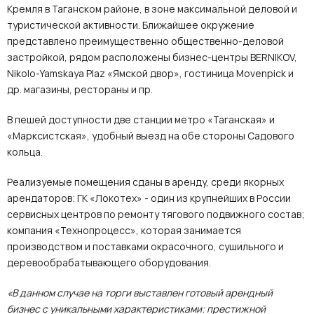
Кремля в Таганском районе, в зоне максимальной деловой и
туристической активности. Ближайшее окружение
представлено преимущественно общественно-деловой
застройкой, рядом расположены бизнес-центры BERNIKOV,
Nikolo-Yamskaya Plaz «Ямской двор», гостиница Movenpick и
др. магазины, рестораны и пр.
В пешей доступности две станции метро «Таганская» и
«Марксистская», удобный выезд на обе стороны Садового
кольца.
Реализуемые помещения сданы в аренду, среди якорных
арендаторов: ГК «Локотех» - один из крупнейших в России
сервисных центров по ремонту тягового подвижного состав;
компания «Технопроцесс», которая занимается
производством и поставками окрасочного, сушильного и
деревообрабатывающего оборудования.
«В данном случае на торги выставлен готовый арендный
бизнес с уникальными характеристиками: престижной