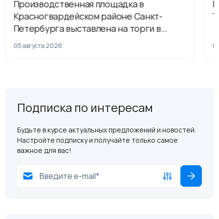
Производственная площадка в
Г
Красногвардейском районе Санкт-
Т
Петербурга выставлена на торги в
рамках приватизации
05 августа 2026
04
Подписка по интересам
Будьте в курсе актуальных предложений и новостей.
Настройте подписку и получайте только самое
важное для вас!