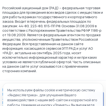
Российский аукционный дом (РАД) – федеральная торговая
площадка для проведения всех видов сделок с имуществом и
для работы в рамках государственного и корпоративного
заказа. Входит в перечень федеральных площадок по
закупкам: 44-ФЗ, 223-ФЗ, 615-ПП РФ. Основан 31.08.2009 в
соответствии с Распоряжением Правительства РФ № 1186-р
от 19.08.2009. Является федеральным агентом по продаже
имущества, уполномоченным Правительством Российской
Федерации. Вся представленная на данном сайте
информация, касающаяся сервисов ЭТП РАД и услуг АО
«РАД», актуальна на сентябрь 2025 года, носит
исключительно информационный характер и ни при каких
условиях не является публичной офертой. Часть описанных
на данном сайте услуг оказываются с привлечением
сторонних компаний.
Пользовательское соглашение
Мы используем файлы cookie и метрическую систему
Политика АО "РАД" в отношении обработки персональных
«Яндекс.Метрика», для улучшения Вашего
данных
взаимодействия с нашим веб-сайтом и корректной его
Политика обработки файлов cookie
работы. Нажимая на кнопку «Принять» Вы выражаете